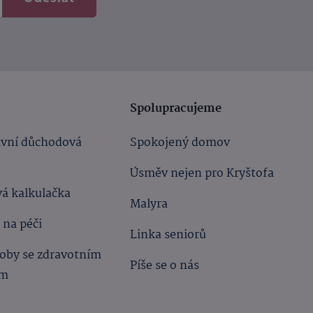
Spolupracujeme
ivní důchodová
Spokojený domov
Úsměv nejen pro Kryštofa
á kalkulačka
Malyra
 na péči
Linka seniorů
oby se zdravotním
Píše se o nás
ím