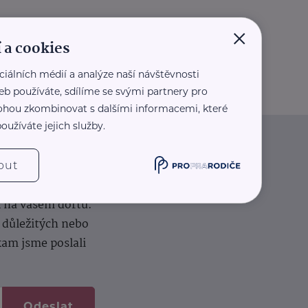
×
 a cookies
ciálních médií a analýze naší návštěvnosti
eb používáte, sdílíme se svými partnery pro
 mohou zkombinovat s dalšími informacemi, které
oužíváte jejich služby.
iče
out
k na vašem dortu.
í důležitých nebo
kam jsme poslali
Odeslat