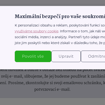
Maximální bezpečí pro vaše soukromí
K personalizaci obsahu a reklam, poskytování funkcí so
využíváme soubory cookie
. Informace o tom, jak náš w
sociální média, inzerci a analýzy. Partneři tyto údaje
jste jim poskytli nebo které získali v důsledku toho, že p
nformace
(nejen)
pro prarod
Povolit vše
Upravit
Odmítn
dběru novinek a buďte v obraze bez ohledu na počet svíče
vůj e-mail, slibujeme, že jej budeme používat k zasílán
lení.
Prosíme, zkontrolujte si svoji emailovou schránku, 
potvrzovací e-mail.