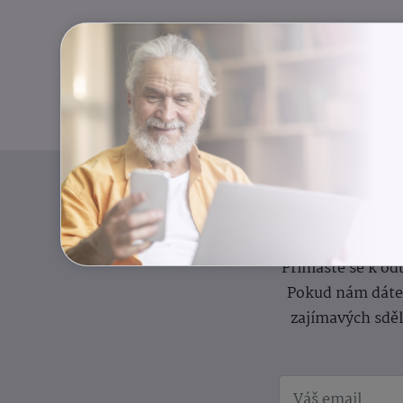
I
Přihlaste se k o
Pokud nám dáte s
zajímavých sdě