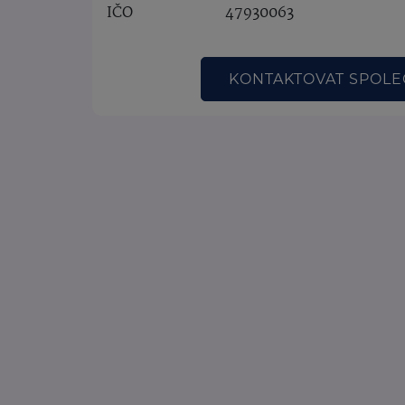
IČO
47930063
KONTAKTOVAT SPOL