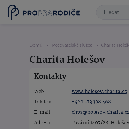
Domů
Pečovatelská služba
Charita Holeš
Charita Holešov
Kontakty
Web
www.holesov.charita.cz
Telefon
+420 573 398 468
E-mail
chps@holesov.charita.c
Adresa
Tovární 1407/28, Holešo