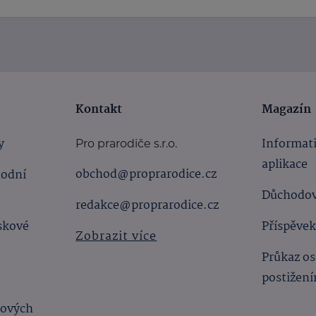
Kontakt
Magazín
y
Informat
Pro prarodiče s.r.o.
aplikace
obchod@proprarodice.cz
hodní
Důchodov
redakce@proprarodice.cz
skové
Příspěvek
Zobrazit více
Průkaz os
postižen
bových