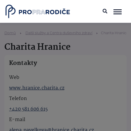
Domů
Další služby a Centra duševního zdraví
Charita Hranice
Charita Hranice
Kontakty
Web
www.hranice.charita.cz
Telefon
+420 581 606 615
E-mail
alena.pavelkova@hranice.charita.cz