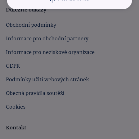
Důležité odkazy
Obchodní podmínky
Informace pro obchodní partnery
Informace pro neziskové organizace
GDPR
Podmínky užití webových stránek
Obecná pravidla soutěží
Cookies
Kontakt