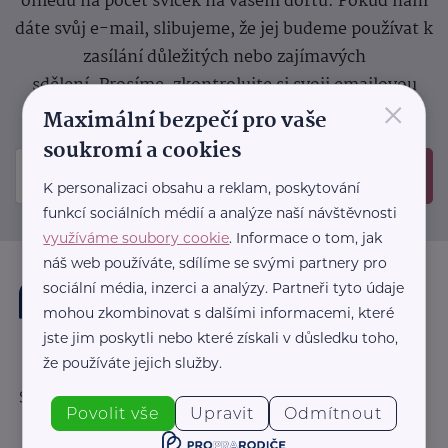
ohledu na počet svíček na vašem dortu. Pokud nám
dáte svůj e-mail, slibujeme, že jej budeme používat k
zasílání důležitých nebo zajímavých
sdělení.
Prosíme, zkontrolujte si svoji emailovou
×
schránku, kam jsme poslali potvrzovací e-mail.
Maximální bezpečí pro vaše
soukromí a cookies
Odeslat
K personalizaci obsahu a reklam, poskytování
funkcí sociálních médií a analýze naší návštěvnosti
využíváme soubory cookie
. Informace o tom, jak
náš web používáte, sdílíme se svými partnery pro
sociální média, inzerci a analýzy. Partneři tyto údaje
mohou zkombinovat s dalšími informacemi, které
jste jim poskytli nebo které získali v důsledku toho,
že používáte jejich služby.
Sledujte nás:
Povolit vše
Upravit
Odmítnout