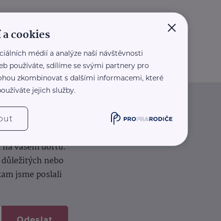
×
 a cookies
ciálních médií a analýze naší návštěvnosti
eb používáte, sdílíme se svými partnery pro
 mohou zkombinovat s dalšími informacemi, které
oužíváte jejich služby.
iče
out
k na vašem dortu.
í důležitých nebo
kam jsme poslali
Odeslat