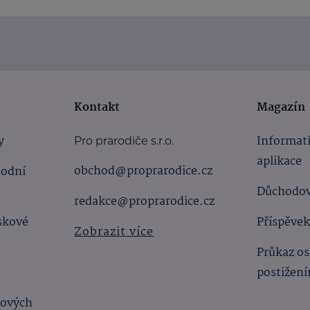
Kontakt
Magazín
y
Informat
Pro prarodiče s.r.o.
aplikace
obchod@proprarodice.cz
hodní
Důchodov
redakce@proprarodice.cz
skové
Příspěvek
Zobrazit více
Průkaz os
postižen
bových