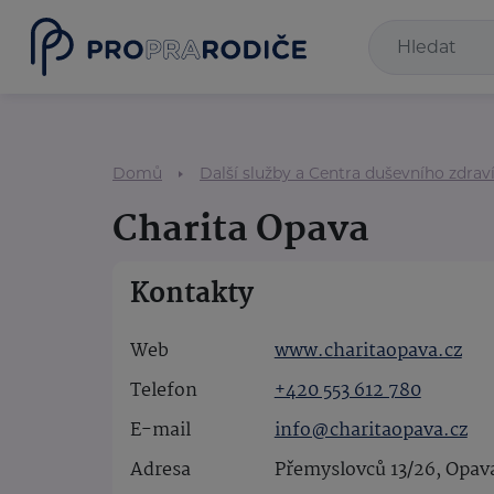
Domů
Další služby a Centra duševního zdrav
Charita Opava
Kontakty
Web
www.charitaopava.cz
Telefon
+420 553 612 780
E-mail
info@charitaopava.cz
Adresa
Přemyslovců 13/26, Opav