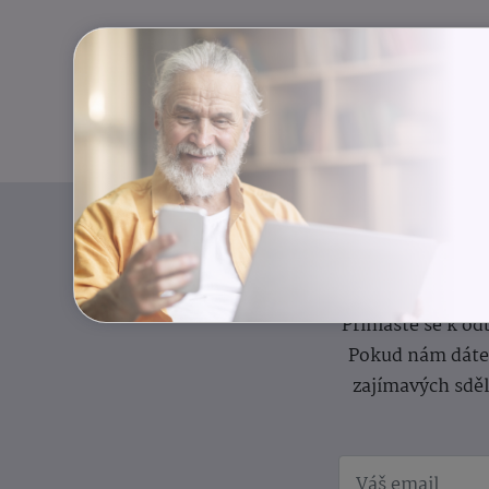
I
Přihlaste se k o
Pokud nám dáte s
zajímavých sdě