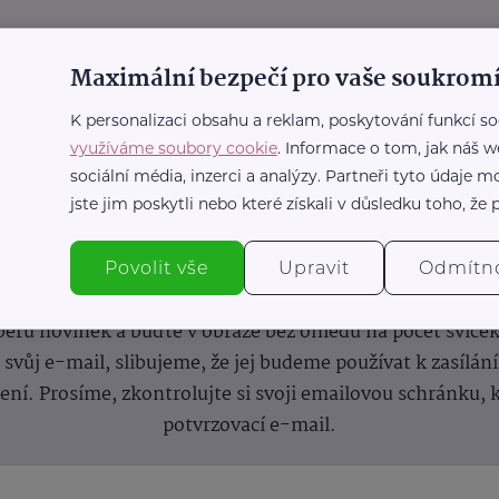
Maximální bezpečí pro vaše soukromí
K personalizaci obsahu a reklam, poskytování funkcí so
využíváme soubory cookie
. Informace o tom, jak náš w
sociální média, inzerci a analýzy. Partneři tyto údaje
jste jim poskytli nebo které získali v důsledku toho, že p
nformace
(nejen)
pro prarod
Povolit vše
Upravit
Odmítn
dběru novinek a buďte v obraze bez ohledu na počet svíče
vůj e-mail, slibujeme, že jej budeme používat k zasílán
lení.
Prosíme, zkontrolujte si svoji emailovou schránku, 
potvrzovací e-mail.