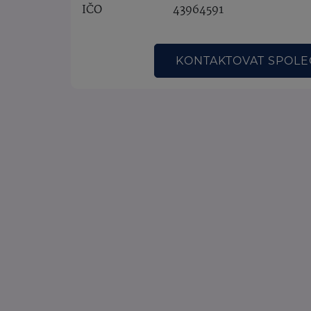
IČO
43964591
KONTAKTOVAT SPOL