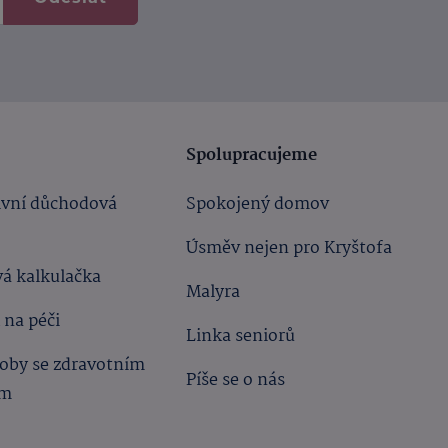
Spolupracujeme
ivní důchodová
Spokojený domov
Úsměv nejen pro Kryštofa
á kalkulačka
Malyra
 na péči
Linka seniorů
oby se zdravotním
Píše se o nás
ím