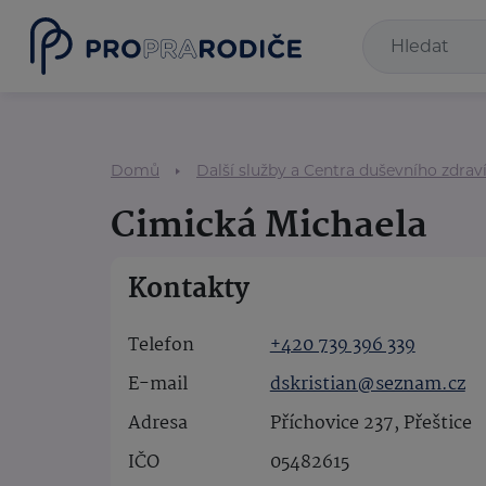
Domů
Další služby a Centra duševního zdrav
Cimická Michaela
Kontakty
Telefon
+420 739 396 339
E-mail
dskristian@seznam.cz
Adresa
Příchovice 237, Přeštice
IČO
05482615