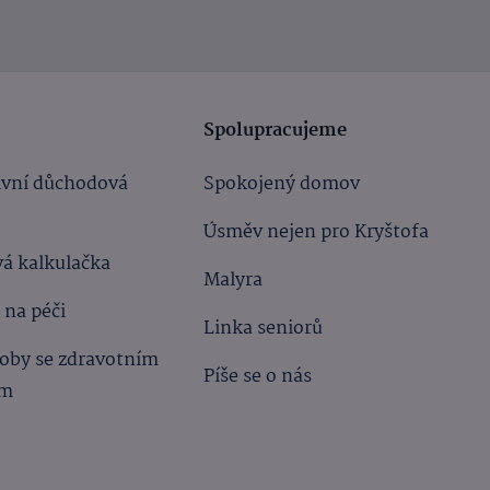
Spolupracujeme
ivní důchodová
Spokojený domov
Úsměv nejen pro Kryštofa
á kalkulačka
Malyra
 na péči
Linka seniorů
oby se zdravotním
Píše se o nás
ím