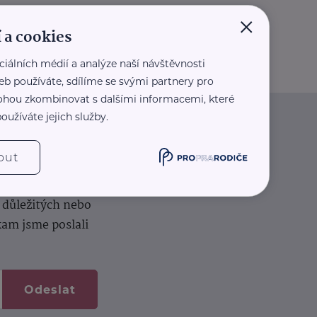
×
 a cookies
ciálních médií a analýze naší návštěvnosti
eb používáte, sdílíme se svými partnery pro
 mohou zkombinovat s dalšími informacemi, které
oužíváte jejich služby.
iče
out
k na vašem dortu.
í důležitých nebo
kam jsme poslali
Odeslat