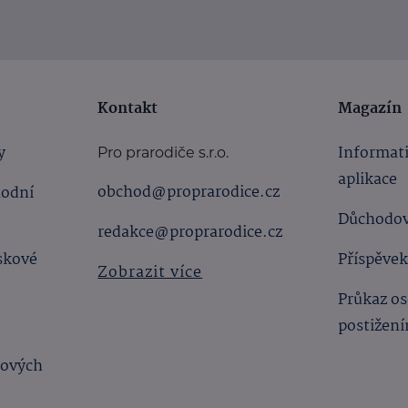
Kontakt
Magazín
y
Informat
Pro prarodiče s.r.o.
aplikace
obchod@proprarodice.cz
hodní
Důchodov
redakce@proprarodice.cz
skové
Příspěvek
Zobrazit více
Průkaz os
postižen
bových