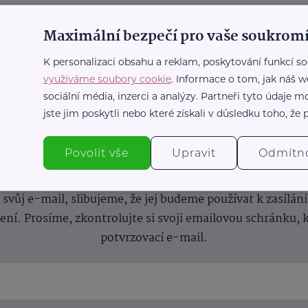
Maximální bezpečí pro vaše soukromí
K personalizaci obsahu a reklam, poskytování funkcí so
využíváme soubory cookie
. Informace o tom, jak náš w
sociální média, inzerci a analýzy. Partneři tyto údaje
jste jim poskytli nebo které získali v důsledku toho, že p
nformace
(nejen)
pro prarod
Povolit vše
Upravit
Odmítn
dběru novinek a buďte v obraze bez ohledu na počet svíče
vůj e-mail, slibujeme, že jej budeme používat k zasílán
lení.
Prosíme, zkontrolujte si svoji emailovou schránku, 
potvrzovací e-mail.