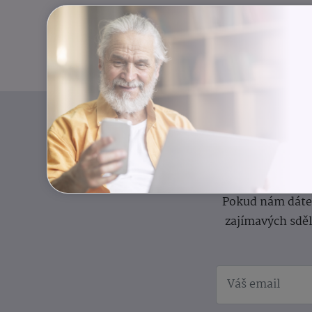
I
Přihlaste se k o
Pokud nám dáte s
zajímavých sdě