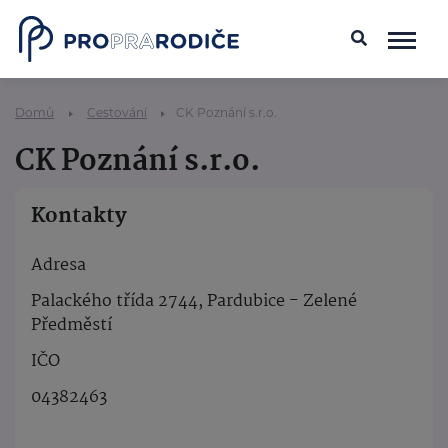
Domů
Cestování
CK Poznání s.r.o.
CK Poznání s.r.o.
Kontakty
Adresa
Palackého třída 2744, Pardubice - Zelené
Předměstí
IČO
04382463