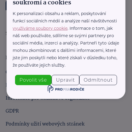
soukromí a cookies
K personalizaci obsahu a reklam, poskytování
funkcí sociálních médií a analýze naší návštěvnosti
využíváme soubory cookie
. Informace o tom, jak
Sledujte nás:
náš web používáte, sdílíme se svými partnery pro
sociální média, inzerci a analýzy. Partneři tyto údaje
mohou zkombinovat s dalšími informacemi, které
Důležité odkazy
jste jim poskytli nebo které získali v důsledku toho,
že používáte jejich služby.
Obchodní podmínky
Povolit vše
Upravit
Odmítnout
Informace pro obchodní partnery
Informace pro neziskové organizace
GDPR
Podmínky užití webových stránek