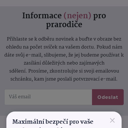
Informace
(nejen)
pro
prarodiče
Přihlaste se k odběru novinek a buďte v obraze bez
ohledu na počet svíček na vašem dortu. Pokud nám
dáte svůj e-mail, slibujeme, že jej budeme používat k
zasílání důležitých nebo zajímavých
sdělení.
Prosíme, zkontrolujte si svoji emailovou
schránku, kam jsme poslali potvrzovací e-mail.
Odeslat
×
Maximální bezpečí pro vaše