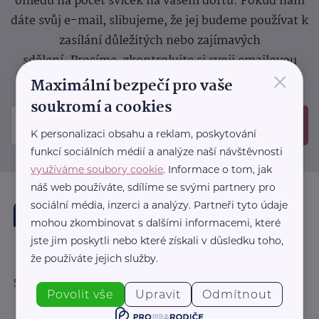
ohledu na počet svíček na vašem dortu. Pokud nám
dáte svůj e-mail, slibujeme, že jej budeme používat k
zasílání důležitých nebo zajímavých
sdělení.
Prosíme, zkontrolujte si svoji emailovou
×
schránku, kam jsme poslali potvrzovací e-mail.
Maximální bezpečí pro vaše
soukromí a cookies
Odeslat
K personalizaci obsahu a reklam, poskytování
funkcí sociálních médií a analýze naší návštěvnosti
využíváme soubory cookie
. Informace o tom, jak
náš web používáte, sdílíme se svými partnery pro
sociální média, inzerci a analýzy. Partneři tyto údaje
mohou zkombinovat s dalšími informacemi, které
jste jim poskytli nebo které získali v důsledku toho,
že používáte jejich služby.
Sledujte nás:
Povolit vše
Upravit
Odmítnout