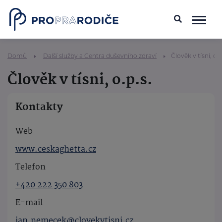
Domů
Další služby a Centra duševního zdraví
Člověk v tísni, o.p
Člověk v tísni, o.p.s.
Kontakty
Web
www.ceskaghetta.cz
Telefon
+420 222 350 803
E-mail
jan.nemecek@clovekvtisni.cz