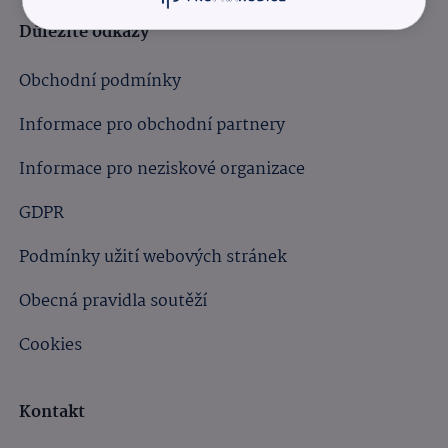
Důležité odkazy
Obchodní podmínky
Informace pro obchodní partnery
Informace pro neziskové organizace
GDPR
Podmínky užití webových stránek
Obecná pravidla soutěží
Cookies
Kontakt