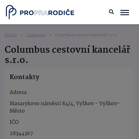
Domů
Cestování
Columbus cestovní kancelář s.r.o.
Columbus cestovní kancelář
s.r.o.
Kontakty
Adresa
Masarykovo náměstí 84/4, Vyškov - Vyškov-
Město
IČO
28344367