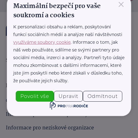
×
Maximální bezpečí pro vaše
soukromí a cookies
K personalizaci obsahu a reklam, poskytování
funkcí sociálních médií a analýze naší návštěvnosti
využíváme soubory cookie
. Informace o tom, jak
náš web používáte, sdílíme se svými partnery pro
sociální média, inzerci a analýzy. Partneři tyto údaje
Sledujte nás:
mohou zkombinovat s dalšími informacemi, které
jste jim poskytli nebo které získali v důsledku toho,
že používáte jejich služby.
Důležité odkazy
Povolit vše
Upravit
Odmítnout
Obchodní podmínky
Informace pro obchodní partnery
Informace pro neziskové organizace