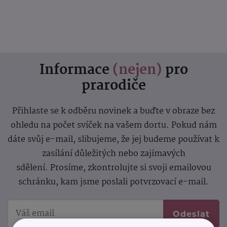
Informace
(nejen)
pro
prarodiče
Přihlaste se k odběru novinek a buďte v obraze bez
ohledu na počet svíček na vašem dortu. Pokud nám
dáte svůj e-mail, slibujeme, že jej budeme používat k
zasílání důležitých nebo zajímavých
sdělení.
Prosíme, zkontrolujte si svoji emailovou
schránku, kam jsme poslali potvrzovací e-mail.
Odeslat