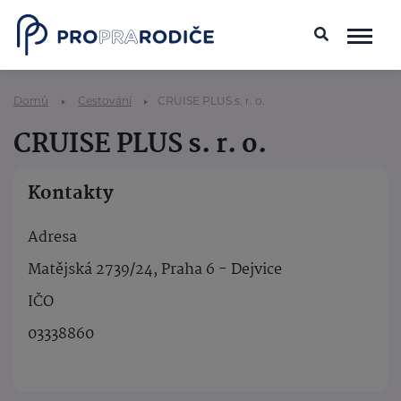
Domů
Cestování
CRUISE PLUS s. r. o.
CRUISE PLUS s. r. o.
Kontakty
Adresa
Matějská 2739/24, Praha 6 - Dejvice
IČO
03338860