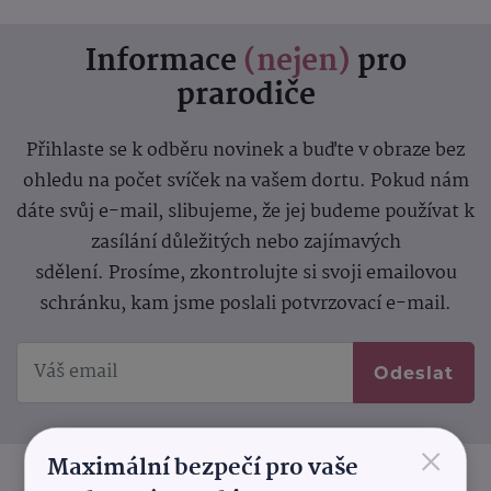
Informace
(nejen)
pro
prarodiče
Přihlaste se k odběru novinek a buďte v obraze bez
ohledu na počet svíček na vašem dortu. Pokud nám
dáte svůj e-mail, slibujeme, že jej budeme používat k
zasílání důležitých nebo zajímavých
sdělení.
Prosíme, zkontrolujte si svoji emailovou
schránku, kam jsme poslali potvrzovací e-mail.
Odeslat
×
Maximální bezpečí pro vaše