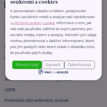
soukromí a cookies
K personalizaci obsahu a reklam, poskytování
funkcí sociálních médií a analýze naší návštěvnosti
využíváme soubory cookie
. Informace o tom, jak
Sledujte nás:
náš web používáte, sdílíme se svými partnery pro
sociální média, inzerci a analýzy. Partneři tyto údaje
mohou zkombinovat s dalšími informacemi, které
Důležité odkazy
jste jim poskytli nebo které získali v důsledku toho,
že používáte jejich služby.
Obchodní podmínky
Povolit vše
Upravit
Odmítnout
Informace pro obchodní partnery
Informace pro neziskové organizace
GDPR
Podmínky užití webových stránek