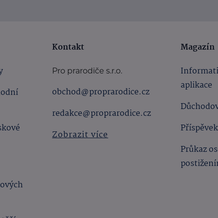
Kontakt
Magazín
y
Informat
Pro prarodiče s.r.o.
aplikace
obchod@proprarodice.cz
hodní
Důchodov
redakce@proprarodice.cz
skové
Příspěvek
Zobrazit více
Průkaz os
postižen
bových