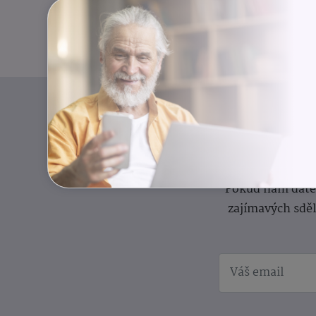
I
Přihlaste se k o
Pokud nám dáte s
zajímavých sdě