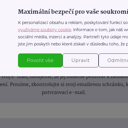
Maximální bezpečí pro vaše soukromí
K personalizaci obsahu a reklam, poskytování funkcí so
využíváme soubory cookie
. Informace o tom, jak náš w
sociální média, inzerci a analýzy. Partneři tyto údaje
jste jim poskytli nebo které získali v důsledku toho, že p
nformace
(nejen)
pro prarod
Povolit vše
Upravit
Odmítn
dběru novinek a buďte v obraze bez ohledu na počet svíče
vůj e-mail, slibujeme, že jej budeme používat k zasílán
lení.
Prosíme, zkontrolujte si svoji emailovou schránku, 
potvrzovací e-mail.