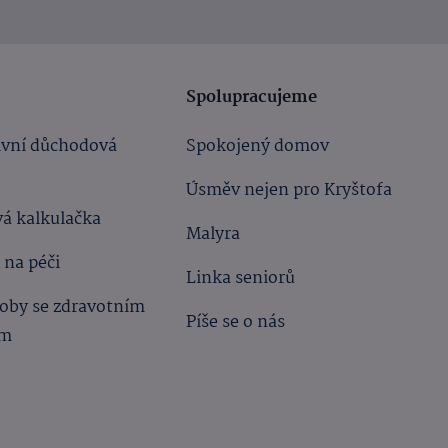
Spolupracujeme
ivní důchodová
Spokojený domov
Úsměv nejen pro Kryštofa
á kalkulačka
Malyra
 na péči
Linka seniorů
oby se zdravotním
Píše se o nás
ím