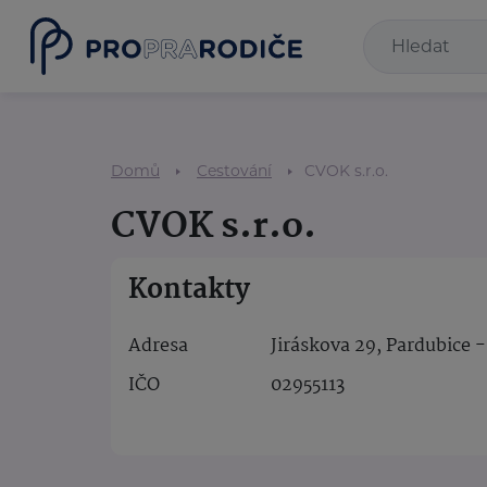
Domů
Cestování
CVOK s.r.o.
CVOK s.r.o.
Kontakty
Adresa
Jiráskova 29, Pardubice 
IČO
02955113