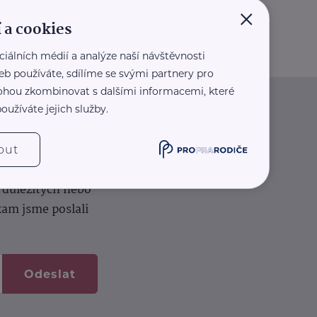
×
 a cookies
ciálních médií a analýze naší návštěvnosti
eb používáte, sdílíme se svými partnery pro
 mohou zkombinovat s dalšími informacemi, které
oužíváte jejich služby.
iče
out
k na vašem dortu.
í důležitých nebo
kam jsme poslali
Odeslat