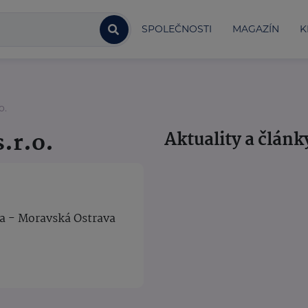
SPOLEČNOSTI
MAGAZÍN
K
o.
.r.o.
Aktuality a článk
va - Moravská Ostrava