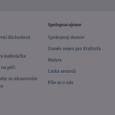
Spolupracujeme
ivní důchodová
Spokojený domov
Úsměv nejen pro Kryštofa
á kalkulačka
Malyra
 na péči
Linka seniorů
oby se zdravotním
Píše se o nás
ím