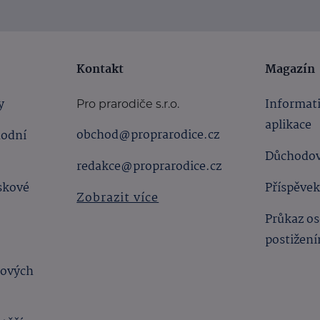
Kontakt
Magazín
y
Informat
Pro prarodiče s.r.o.
aplikace
obchod@proprarodice.cz
hodní
Důchodov
redakce@proprarodice.cz
skové
Příspěvek
Zobrazit více
Průkaz os
postižen
bových