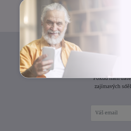
I
Přihlaste se k o
Pokud nám dáte s
zajímavých sdě