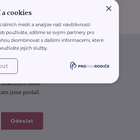
×
 a cookies
ciálních médií a analýze naší návštěvnosti
eb používáte, sdílíme se svými partnery pro
 mohou zkombinovat s dalšími informacemi, které
oužíváte jejich služby.
iče
out
k na vašem dortu.
í důležitých nebo
kam jsme poslali
Odeslat