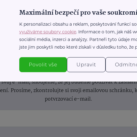
Maximální bezpečí pro vaše soukromí
K personalizaci obsahu a reklam, poskytování funkcí so
využíváme soubory cookie
. Informace o tom, jak náš w
sociální média, inzerci a analýzy. Partneři tyto údaje
jste jim poskytli nebo které získali v důsledku toho, že p
nformace
(nejen)
pro prarod
Povolit vše
Upravit
Odmítn
dběru novinek a buďte v obraze bez ohledu na počet svíče
vůj e-mail, slibujeme, že jej budeme používat k zasílán
lení.
Prosíme, zkontrolujte si svoji emailovou schránku, 
potvrzovací e-mail.