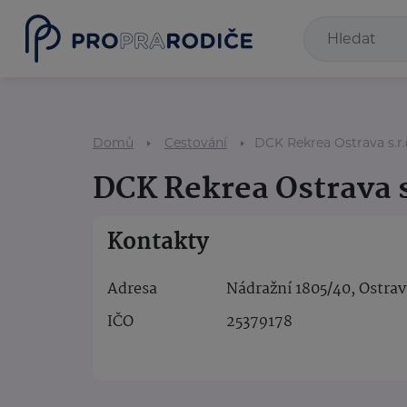
Domů
Cestování
DCK Rekrea Ostrava s.r.
DCK Rekrea Ostrava s
Kontakty
Adresa
Nádražní 1805/40, Ostra
IČO
25379178