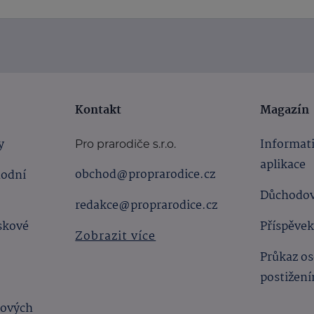
Kontakt
Magazín
y
Informat
Pro prarodiče s.r.o.
aplikace
obchod@proprarodice.cz
hodní
Důchodov
redakce@proprarodice.cz
skové
Příspěvek
Zobrazit více
Průkaz os
postižen
bových