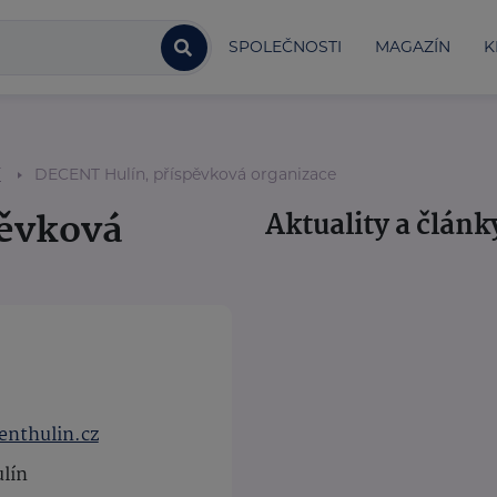
SPOLEČNOSTI
MAGAZÍN
K
í
DECENT Hulín, příspěvková organizace
pěvková
Aktuality a článk
enthulin.cz
ulín