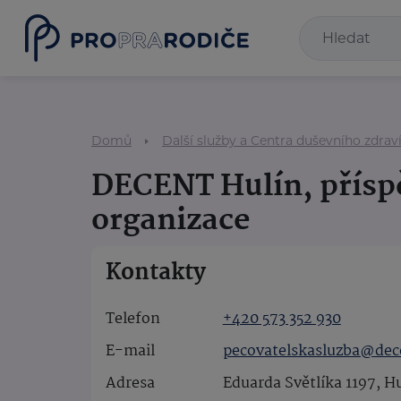
Domů
Další služby a Centra duševního zdrav
DECENT Hulín, přís
organizace
Kontakty
Telefon
+420 573 352 930
E-mail
pecovatelskasluzba@dec
Adresa
Eduarda Světlíka 1197, H