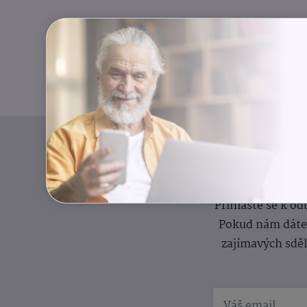
I
Přihlaste se k o
Pokud nám dáte s
zajímavých sdě