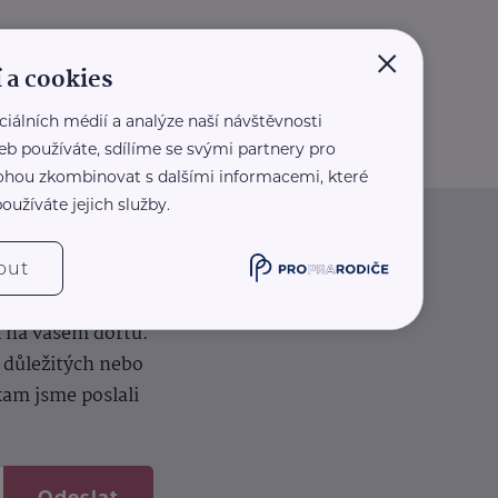
×
 a cookies
ciálních médií a analýze naší návštěvnosti
eb používáte, sdílíme se svými partnery pro
 mohou zkombinovat s dalšími informacemi, které
oužíváte jejich služby.
iče
out
k na vašem dortu.
í důležitých nebo
kam jsme poslali
Odeslat