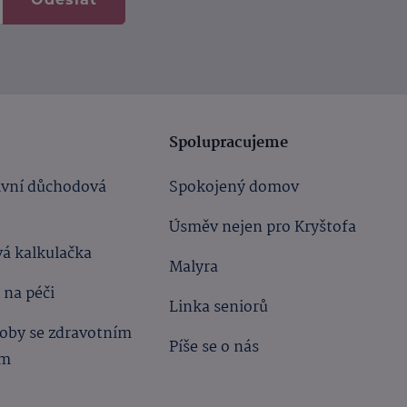
Spolupracujeme
ivní důchodová
Spokojený domov
Úsměv nejen pro Kryštofa
á kalkulačka
Malyra
 na péči
Linka seniorů
oby se zdravotním
Píše se o nás
ím