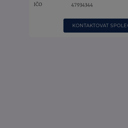
IČO
47934344
KONTAKTOVAT SPOL