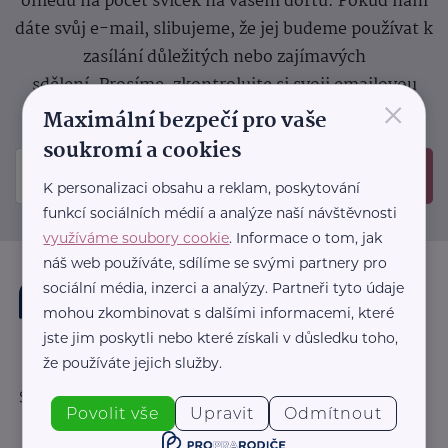
ohledu na počet svíček na vašem dortu. Pokud nám
dáte svůj e-mail, slibujeme, že jej budeme používat k
zasílání důležitých nebo zajímavých
sdělení.
Prosíme, zkontrolujte si svoji emailovou
×
schránku, kam jsme poslali potvrzovací e-mail.
Maximální bezpečí pro vaše
soukromí a cookies
Odeslat
K personalizaci obsahu a reklam, poskytování
funkcí sociálních médií a analýze naší návštěvnosti
využíváme soubory cookie
. Informace o tom, jak
náš web používáte, sdílíme se svými partnery pro
sociální média, inzerci a analýzy. Partneři tyto údaje
mohou zkombinovat s dalšími informacemi, které
jste jim poskytli nebo které získali v důsledku toho,
že používáte jejich služby.
Sledujte nás:
Povolit vše
Upravit
Odmítnout