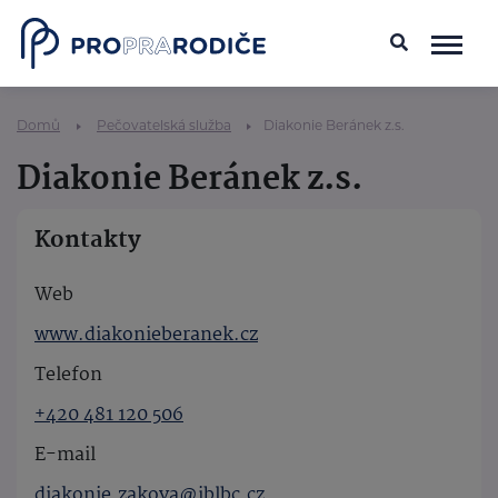
Domů
Pečovatelská služba
Diakonie Beránek z.s.
Diakonie Beránek z.s.
Kontakty
Web
www.diakonieberanek.cz
Telefon
+420 481 120 506
E-mail
diakonie.zakova@jblbc.cz