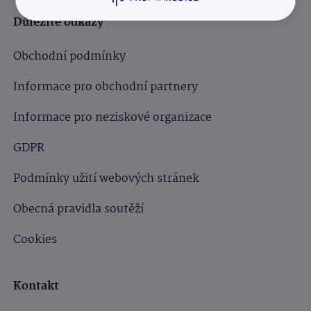
Důležité odkazy
Obchodní podmínky
Informace pro obchodní partnery
Informace pro neziskové organizace
GDPR
Podmínky užití webových stránek
Obecná pravidla soutěží
Cookies
Kontakt