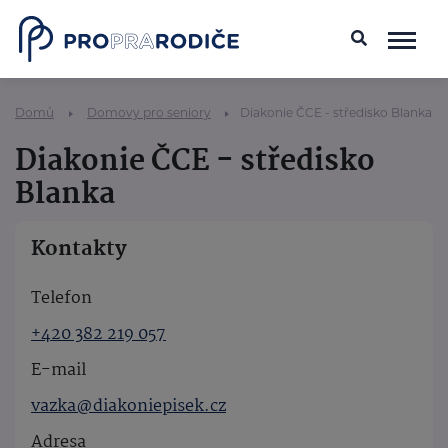
Domů
Domovy pro seniory
Diakonie ČCE - středisko Blanka
Diakonie ČCE - středisko
Blanka
Kontakty
Telefon
+420 382 219 057
E-mail
vazka@diakoniepisek.cz
Adresa