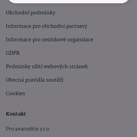
Obchodní podmínky
Informace pro obchodní partnery
Informace pro neziskové organizace
GDPR
Podmínky užití webových stránek
Obecná pravidla soutěží
Cookies
Kontakt
Pro prarodiče s.r.o.