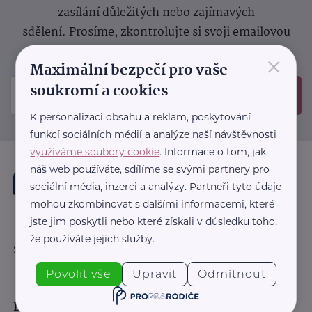
zasílání důležitých nebo zajímavých
sdělení.
Prosíme, zkontrolujte si svoji emailovou
schránku, kam jsme poslali potvrzovací e-mail.
×
Maximální bezpečí pro vaše
soukromí a cookies
Odeslat
K personalizaci obsahu a reklam, poskytování
funkcí sociálních médií a analýze naší návštěvnosti
využíváme soubory cookie
. Informace o tom, jak
náš web používáte, sdílíme se svými partnery pro
sociální média, inzerci a analýzy. Partneři tyto údaje
mohou zkombinovat s dalšími informacemi, které
jste jim poskytli nebo které získali v důsledku toho,
že používáte jejich služby.
Sledujte nás:
Povolit vše
Upravit
Odmítnout
Důležité odkazy