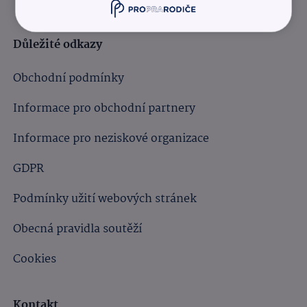
Důležité odkazy
Obchodní podmínky
Informace pro obchodní partnery
Informace pro neziskové organizace
GDPR
Podmínky užití webových stránek
Obecná pravidla soutěží
Cookies
Kontakt