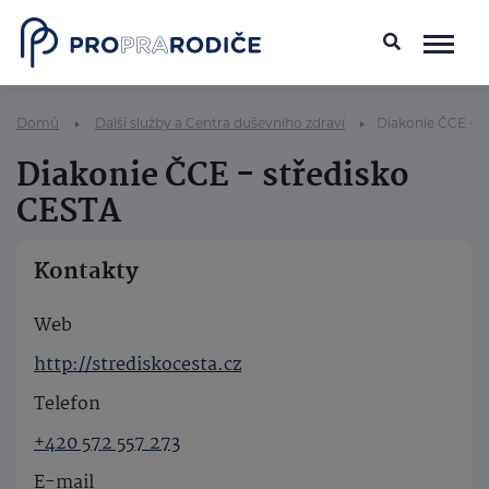
Domů
Další služby a Centra duševního zdraví
Diakonie ČCE - s
Diakonie ČCE - středisko
CESTA
Kontakty
Web
http://strediskocesta.cz
Telefon
+420 572 557 273
E-mail