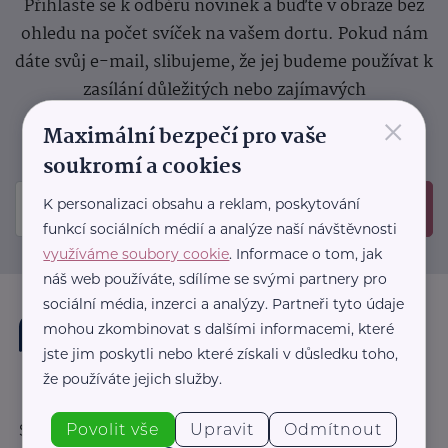
Přihlaste se k odběru novinek a buďte v obraze bez
ohledu na počet svíček na vašem dortu. Pokud nám
dáte svůj e-mail, slibujeme, že jej budeme používat k
zasílání důležitých nebo zajímavých
×
sdělení.
Prosíme, zkontrolujte si svoji emailovou
Maximální bezpečí pro vaše
schránku, kam jsme poslali potvrzovací e-mail.
soukromí a cookies
K personalizaci obsahu a reklam, poskytování
Odeslat
funkcí sociálních médií a analýze naší návštěvnosti
využíváme soubory cookie
. Informace o tom, jak
náš web používáte, sdílíme se svými partnery pro
sociální média, inzerci a analýzy. Partneři tyto údaje
mohou zkombinovat s dalšími informacemi, které
jste jim poskytli nebo které získali v důsledku toho,
že používáte jejich služby.
Povolit vše
Upravit
Odmítnout
Sledujte nás: