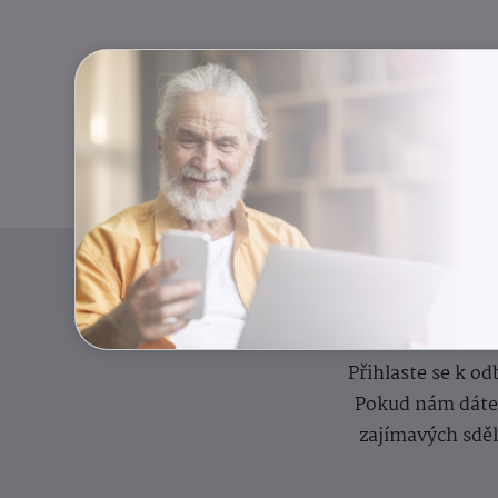
I
Přihlaste se k o
Pokud nám dáte s
zajímavých sdě