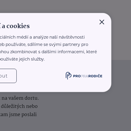
×
 a cookies
ciálních médií a analýze naší návštěvnosti
eb používáte, sdílíme se svými partnery pro
 mohou zkombinovat s dalšími informacemi, které
oužíváte jejich služby.
out
iče
k na vašem dortu.
í důležitých nebo
kam jsme poslali