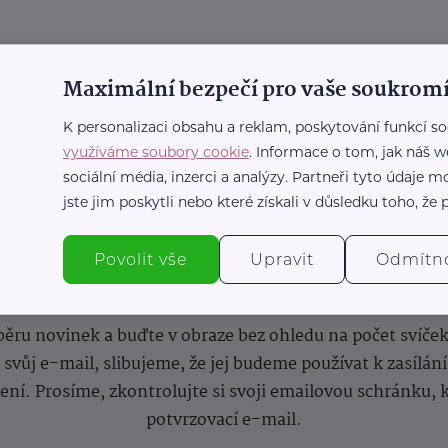
Maximální bezpečí pro vaše soukromí
K personalizaci obsahu a reklam, poskytování funkcí so
využíváme soubory cookie
. Informace o tom, jak náš w
sociální média, inzerci a analýzy. Partneři tyto údaje
jste jim poskytli nebo které získali v důsledku toho, že p
Povolit vše
Upravit
Odmítn
nformace
(nejen)
pro prarod
dběru novinek a buďte v obraze bez ohledu na počet svíče
vůj e-mail, slibujeme, že jej budeme používat k zasílán
lení.
Prosíme, zkontrolujte si svoji emailovou schránku, 
potvrzovací e-mail.