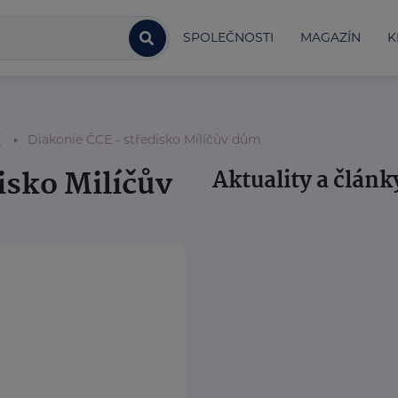
SPOLEČNOSTI
MAGAZÍN
K
í
Diakonie ČCE - středisko Milíčův dům
isko Milíčův
Aktuality a článk