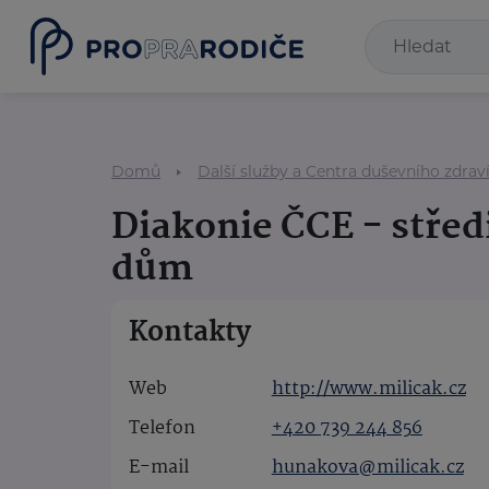
Domů
Další služby a Centra duševního zdrav
Diakonie ČCE - střed
dům
Kontakty
Web
http://www.milicak.cz
Telefon
+420 739 244 856
E-mail
hunakova@milicak.cz