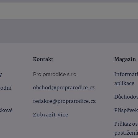
Kontakt
Magazín
y
Informat
Pro prarodiče s.r.o.
aplikace
obchod@proprarodice.cz
hodní
Důchodov
redakce@proprarodice.cz
skové
Příspěvek
Zobrazit více
Průkaz os
postižen