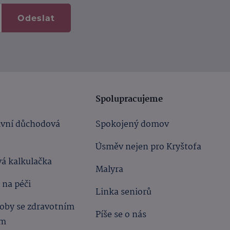
Odeslat
Spolupracujeme
ivní důchodová
Spokojený domov
Úsměv nejen pro Kryštofa
á kalkulačka
Malyra
 na péči
Linka seniorů
oby se zdravotním
Píše se o nás
ím