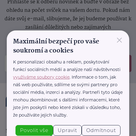
Přihlaste se k odběru novinek a buďte v obraze bez
ohledu na počet svíček na vašem dortu. Pokud nám
dáte svůj e-mail, slibujeme, že jej budeme používat k
zasílání důležitých nebo zajímavých
×
sdělení.
Prosíme, zkontrolujte si svoji emailovou
Maximální bezpečí pro vaše
schránku, kam jsme poslali potvrzovací e-mail.
soukromí a cookies
K personalizaci obsahu a reklam, poskytování
Odeslat
funkcí sociálních médií a analýze naší návštěvnosti
využíváme soubory cookie
. Informace o tom, jak
náš web používáte, sdílíme se svými partnery pro
sociální média, inzerci a analýzy. Partneři tyto údaje
mohou zkombinovat s dalšími informacemi, které
jste jim poskytli nebo které získali v důsledku toho,
že používáte jejich služby.
Povolit vše
Upravit
Odmítnout
Sledujte nás: