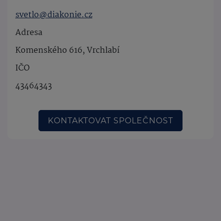
svetlo@diakonie.cz
Adresa
Komenského 616, Vrchlabí
IČO
43464343
KONTAKTOVAT SPOLEČNOST