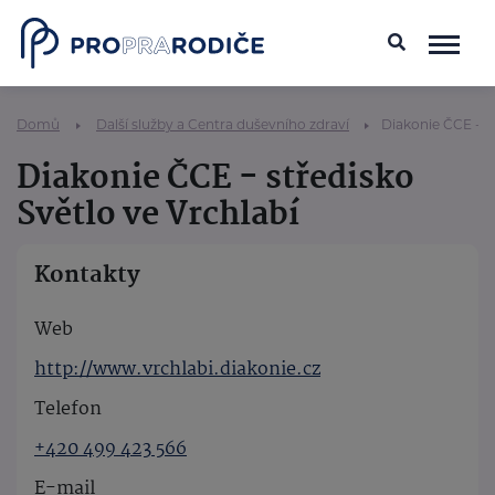
Domů
Další služby a Centra duševního zdraví
Diakonie ČCE - st
Diakonie ČCE - středisko
Světlo ve Vrchlabí
Kontakty
Web
http://www.vrchlabi.diakonie.cz
Telefon
+420 499 423 566
E-mail