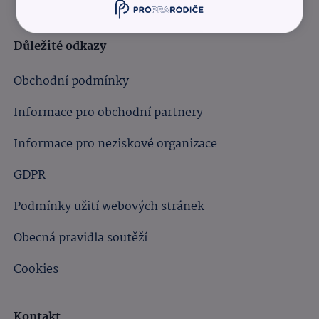
Důležité odkazy
Obchodní podmínky
Informace pro obchodní partnery
Informace pro neziskové organizace
GDPR
Podmínky užití webových stránek
Obecná pravidla soutěží
Cookies
Kontakt