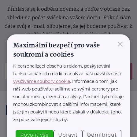
Přihlaste se k odběru novinek a buďte v obraze bez
ohledu na počet svíček na vašem dortu. Pokud nám
dáte svůj e-mail, slibujeme, že jej budeme používat k
zasílání důležitých nebo zajímavých
×
sdělení.
Prosíme, zkontrolujte si svoji emailovou
Maximální bezpečí pro vaše
schránku, kam jsme poslali potvrzovací e-mail.
soukromí a cookies
K personalizaci obsahu a reklam, poskytování
Odeslat
funkcí sociálních médií a analýze naší návštěvnosti
využíváme soubory cookie
. Informace o tom, jak
náš web používáte, sdílíme se svými partnery pro
sociální média, inzerci a analýzy. Partneři tyto údaje
mohou zkombinovat s dalšími informacemi, které
jste jim poskytli nebo které získali v důsledku toho,
že používáte jejich služby.
Povolit vše
Upravit
Odmítnout