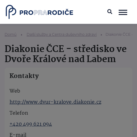
Domů
Další služby a Centra duševního zdraví
Diakonie ČCE - s
Diakonie ČCE - středisko ve
Dvoře Králové nad Labem
Kontakty
Web
http://www.dvur-kralove.diakonie.cz
Telefon
+420 499 621 094
E-mail