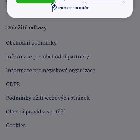
Sledujte nás:
Důležité odkazy
Obchodní podmínky
Informace pro obchodní partnery
Informace pro neziskové organizace
GDPR
Podmínky užití webových stránek
Obecná pravidla soutěží
Cookies