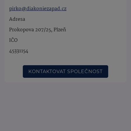
pirko@diakoniezapad.cz
Adresa
Prokopova 207/25, Plzeň
IČO
45331154
KONTAKTOVAT SPOLEČNOST