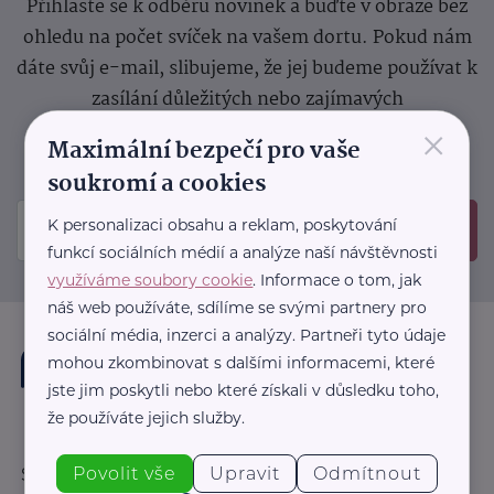
Přihlaste se k odběru novinek a buďte v obraze bez
ohledu na počet svíček na vašem dortu. Pokud nám
dáte svůj e-mail, slibujeme, že jej budeme používat k
zasílání důležitých nebo zajímavých
×
sdělení.
Prosíme, zkontrolujte si svoji emailovou
Maximální bezpečí pro vaše
schránku, kam jsme poslali potvrzovací e-mail.
soukromí a cookies
K personalizaci obsahu a reklam, poskytování
Odeslat
funkcí sociálních médií a analýze naší návštěvnosti
využíváme soubory cookie
. Informace o tom, jak
náš web používáte, sdílíme se svými partnery pro
sociální média, inzerci a analýzy. Partneři tyto údaje
mohou zkombinovat s dalšími informacemi, které
jste jim poskytli nebo které získali v důsledku toho,
že používáte jejich služby.
Povolit vše
Upravit
Odmítnout
Sledujte nás: