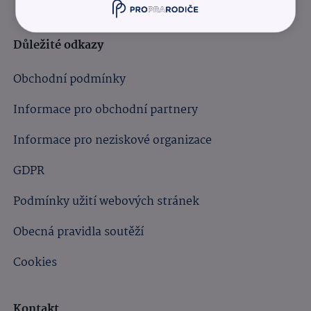
Důležité odkazy
Obchodní podmínky
Informace pro obchodní partnery
Informace pro neziskové organizace
GDPR
Podmínky užití webových stránek
Obecná pravidla soutěží
Cookies
Kontakt