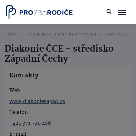
Domů
Další služby a Centra duševního zdraví
Diakonie ČCE - s
Diakonie ČCE - středisko
Západní Čechy
Kontakty
Web
www.diakoniezapad.cz
Telefon
+420 371 720 486
E-mail