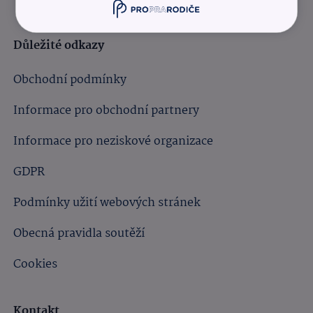
Důležité odkazy
Obchodní podmínky
Informace pro obchodní partnery
Informace pro neziskové organizace
GDPR
Podmínky užití webových stránek
Obecná pravidla soutěží
Cookies
Kontakt