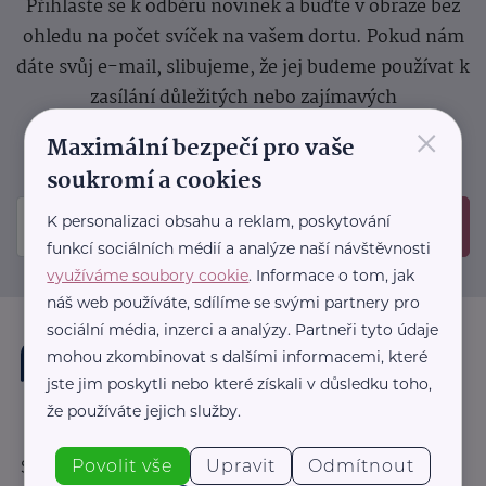
Přihlaste se k odběru novinek a buďte v obraze bez
ohledu na počet svíček na vašem dortu. Pokud nám
dáte svůj e-mail, slibujeme, že jej budeme používat k
zasílání důležitých nebo zajímavých
×
sdělení.
Prosíme, zkontrolujte si svoji emailovou
Maximální bezpečí pro vaše
schránku, kam jsme poslali potvrzovací e-mail.
soukromí a cookies
K personalizaci obsahu a reklam, poskytování
Odeslat
funkcí sociálních médií a analýze naší návštěvnosti
využíváme soubory cookie
. Informace o tom, jak
náš web používáte, sdílíme se svými partnery pro
sociální média, inzerci a analýzy. Partneři tyto údaje
mohou zkombinovat s dalšími informacemi, které
jste jim poskytli nebo které získali v důsledku toho,
že používáte jejich služby.
Povolit vše
Upravit
Odmítnout
Sledujte nás: