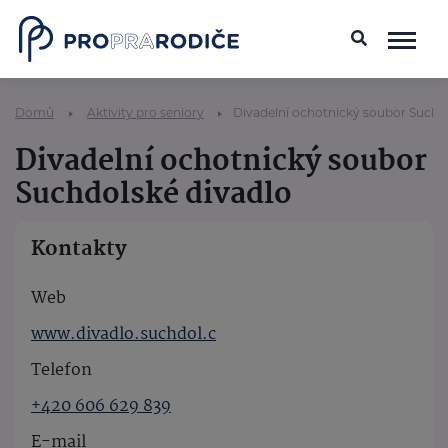
Domů
Aktivity pro seniory
Divadelní ochotnický soubor Suchd
Divadelní ochotnický soubor
Suchdolské divadlo
Kontakty
Web
www.divadlo.suchdol.c
Telefon
+420 606 629 839
E-mail