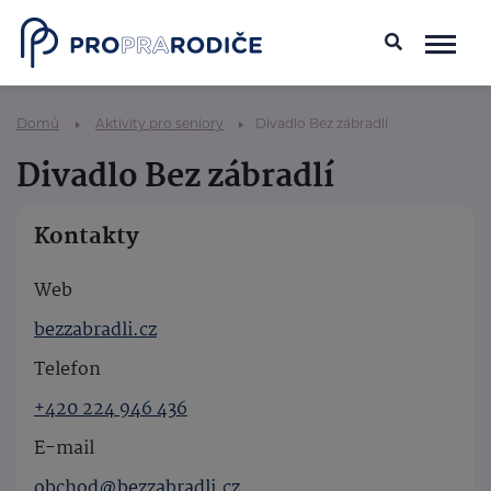
Domů
Aktivity pro seniory
Divadlo Bez zábradlí
Divadlo Bez zábradlí
Kontakty
Web
bezzabradli.cz
Telefon
+420 224 946 436
E-mail
obchod@bezzabradli.cz