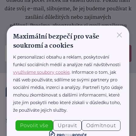
ohledu na počet svíček na vašem dortu. Pokud nám
dáte svůj e-mail, slibujeme, že jej budeme používat k
zasílání důležitých nebo zajímavých
sdělení.
Prosíme, zkontrolujte si svoji emailovou
×
schránku, kam jsme poslali potvrzovací e-mail.
Maximální bezpečí pro vaše
soukromí a cookies
Odeslat
K personalizaci obsahu a reklam, poskytování
funkcí sociálních médií a analýze naší návštěvnosti
využíváme soubory cookie
. Informace o tom, jak
náš web používáte, sdílíme se svými partnery pro
sociální média, inzerci a analýzy. Partneři tyto údaje
mohou zkombinovat s dalšími informacemi, které
jste jim poskytli nebo které získali v důsledku toho,
že používáte jejich služby.
Sledujte nás:
Povolit vše
Upravit
Odmítnout