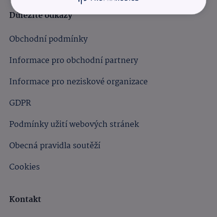
Důležité odkazy
Obchodní podmínky
Informace pro obchodní partnery
Informace pro neziskové organizace
GDPR
Podmínky užití webových stránek
Obecná pravidla soutěží
Cookies
Kontakt