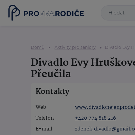
Domů
Aktivity pro seniory
Divadlo Evy H
Divadlo Evy Hruškové
Přeučila
Kontakty
Web
www.divadlonejenprodet
Telefon
+420 774 818 216
E-mail
zdenek.divadlo@gmail.