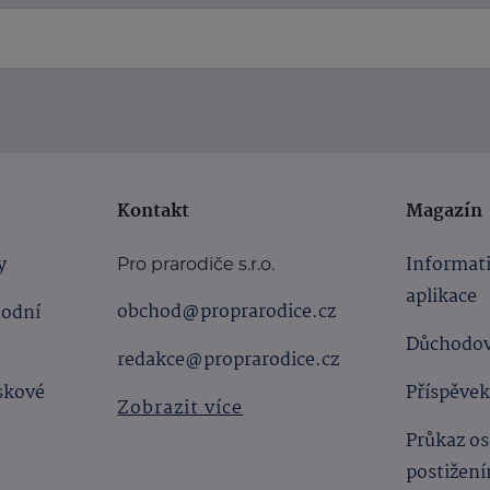
Kontakt
Magazín
y
Informat
Pro prarodiče s.r.o.
aplikace
obchod@proprarodice.cz
hodní
Důchodov
redakce@proprarodice.cz
skové
Příspěvek
Zobrazit více
Průkaz os
postižen