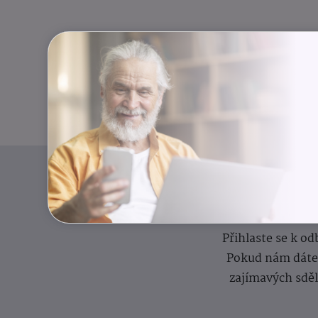
I
Přihlaste se k o
Pokud nám dáte s
zajímavých sdě