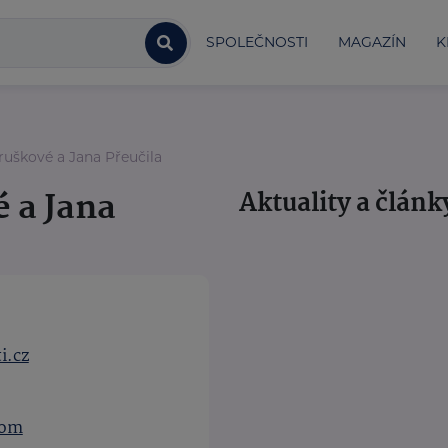
SPOLEČNOSTI
MAGAZÍN
K
ruškové a Jana Přeučila
 a Jana
Aktuality a článk
i.cz
com