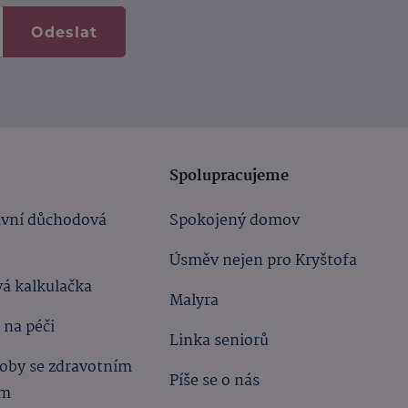
Odeslat
Spolupracujeme
ivní důchodová
Spokojený domov
Úsměv nejen pro Kryštofa
á kalkulačka
Malyra
 na péči
Linka seniorů
oby se zdravotním
Píše se o nás
ím