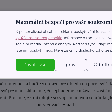
Maximální bezpečí pro vaše soukromí
K personalizaci obsahu a reklam, poskytování funkcí so
využíváme soubory cookie
. Informace o tom, jak náš w
sociální média, inzerci a analýzy. Partneři tyto údaje
jste jim poskytli nebo které získali v důsledku toho, že p
Povolit vše
Upravit
Odmítn
nformace
(nejen)
pro prarod
dběru novinek a buďte v obraze bez ohledu na počet svíče
vůj e-mail, slibujeme, že jej budeme používat k zasílán
lení.
Prosíme, zkontrolujte si svoji emailovou schránku, 
potvrzovací e-mail.