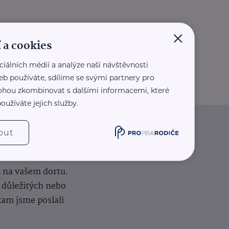
×
 a cookies
ciálních médií a analýze naší návštěvnosti
eb používáte, sdílíme se svými partnery pro
 mohou zkombinovat s dalšími informacemi, které
oužíváte jejich služby.
out
iče
k na vašem dortu.
í důležitých nebo
kam jsme poslali