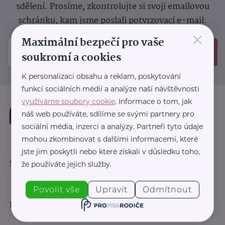
sdělení.
Prosíme, zkontrolujte si svoji emailovou
schránku, kam jsme poslali potvrzovací e-mail.
×
Maximální bezpečí pro vaše
Odeslat
soukromí a cookies
K personalizaci obsahu a reklam, poskytování
funkcí sociálních médií a analýze naší návštěvnosti
využíváme soubory cookie
. Informace o tom, jak
náš web používáte, sdílíme se svými partnery pro
sociální média, inzerci a analýzy. Partneři tyto údaje
mohou zkombinovat s dalšími informacemi, které
jste jim poskytli nebo které získali v důsledku toho,
Sledujte nás:
že používáte jejich služby.
Povolit vše
Upravit
Odmítnout
Důležité odkazy