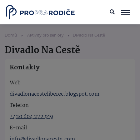
Domů
Aktivity pro seniory
Divadlo Na Cestě
Divadlo Na Cestě
Kontakty
Web
divadlonacesteliberec.blogspot.com
Telefon
+420 604 272 919
E-mail
info@divadlonaceste.com