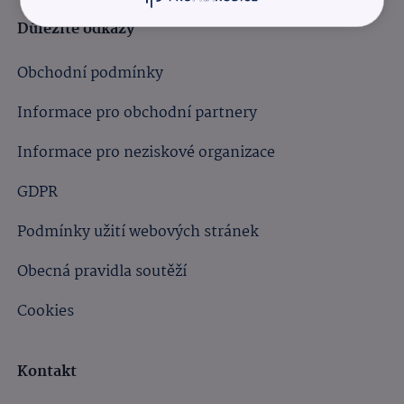
Důležité odkazy
Obchodní podmínky
Informace pro obchodní partnery
Informace pro neziskové organizace
GDPR
Podmínky užití webových stránek
Obecná pravidla soutěží
Cookies
Kontakt