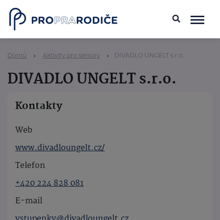
Domů
Aktivity pro seniory
DIVADLO UNGELT s.r.o.
DIVADLO UNGELT s.r.o.
Kontakty
Web
www.divadloungelt.cz/
Telefon
+420 224 828 081
E-mail
vstupenky@divadloungelt.cz