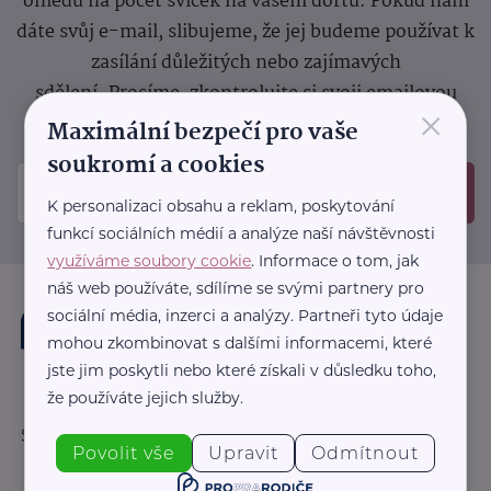
ohledu na počet svíček na vašem dortu. Pokud nám
dáte svůj e-mail, slibujeme, že jej budeme používat k
zasílání důležitých nebo zajímavých
sdělení.
Prosíme, zkontrolujte si svoji emailovou
×
schránku, kam jsme poslali potvrzovací e-mail.
Maximální bezpečí pro vaše
soukromí a cookies
Odeslat
K personalizaci obsahu a reklam, poskytování
funkcí sociálních médií a analýze naší návštěvnosti
využíváme soubory cookie
. Informace o tom, jak
náš web používáte, sdílíme se svými partnery pro
sociální média, inzerci a analýzy. Partneři tyto údaje
mohou zkombinovat s dalšími informacemi, které
jste jim poskytli nebo které získali v důsledku toho,
že používáte jejich služby.
Sledujte nás:
Povolit vše
Upravit
Odmítnout