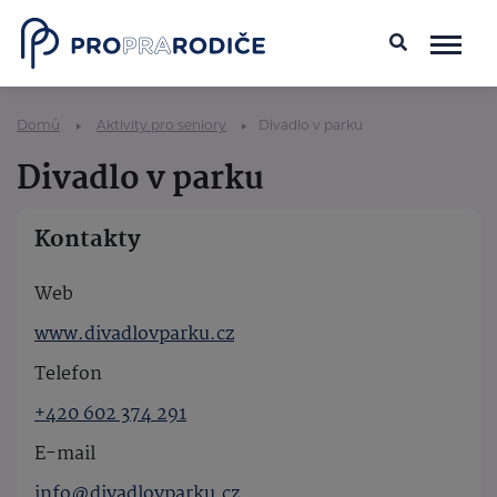
Domů
Aktivity pro seniory
Divadlo v parku
Divadlo v parku
Kontakty
Web
www.divadlovparku.cz
Telefon
+420 602 374 291
E-mail
info@divadlovparku.cz