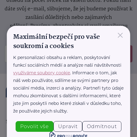
ohledu na počet svíček na vašem dortu. Pokud nám
dáte svůj e-mail, slibujeme, že jej budeme používat k
zasílání důležitých nebo zajímavých
sdělení.
Prosíme, zkontrolujte si svoji emailovou
×
schránku, kam jsme poslali potvrzovací e-mail.
Maximální bezpečí pro vaše
soukromí a cookies
Odeslat
K personalizaci obsahu a reklam, poskytování
funkcí sociálních médií a analýze naší návštěvnosti
využíváme soubory cookie
. Informace o tom, jak
náš web používáte, sdílíme se svými partnery pro
sociální média, inzerci a analýzy. Partneři tyto údaje
mohou zkombinovat s dalšími informacemi, které
jste jim poskytli nebo které získali v důsledku toho,
že používáte jejich služby.
Sledujte nás:
Povolit vše
Upravit
Odmítnout