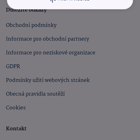
Důležité odkazy
Obchodní podmínky
Informace pro obchodní partnery
Informace pro neziskové organizace
GDPR
Podmínky užití webových stránek
Obecná pravidla soutěží
Cookies
Kontakt