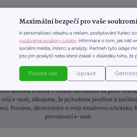
Maximální bezpečí pro vaše soukromí
K personalizaci obsahu a reklam, poskytování funkcí so
využíváme soubory cookie
. Informace o tom, jak náš w
sociální média, inzerci a analýzy. Partneři tyto údaje
jste jim poskytli nebo které získali v důsledku toho, že p
nformace
(nejen)
pro prarod
Povolit vše
Upravit
Odmítn
dběru novinek a buďte v obraze bez ohledu na počet svíče
vůj e-mail, slibujeme, že jej budeme používat k zasílán
lení.
Prosíme, zkontrolujte si svoji emailovou schránku, 
potvrzovací e-mail.