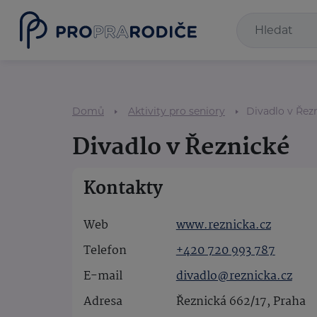
Domů
Aktivity pro seniory
Divadlo v Řez
Divadlo v Řeznické
Kontakty
Web
www.reznicka.cz
Telefon
+420 720 993 787
E-mail
divadlo@reznicka.cz
Adresa
Řeznická 662/17, Praha