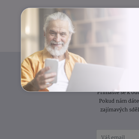
I
Přihlaste se k o
Pokud nám dáte s
zajímavých sdě