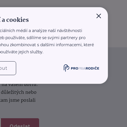
×
 a cookies
ciálních médií a analýze naší návštěvnosti
eb používáte, sdílíme se svými partnery pro
 mohou zkombinovat s dalšími informacemi, které
oužíváte jejich služby.
iče
out
k na vašem dortu.
í důležitých nebo
kam jsme poslali
Odeslat