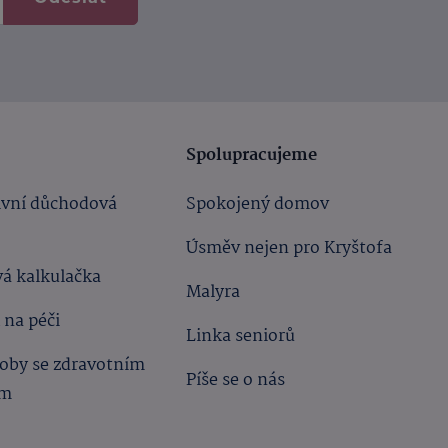
Spolupracujeme
ivní důchodová
Spokojený domov
Úsměv nejen pro Kryštofa
á kalkulačka
Malyra
 na péči
Linka seniorů
oby se zdravotním
Píše se o nás
ím