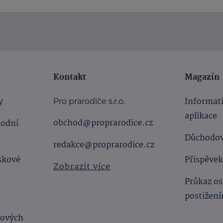
Kontakt
Magazín
y
Informat
Pro prarodiče s.r.o.
aplikace
obchod@proprarodice.cz
hodní
Důchodov
redakce@proprarodice.cz
skové
Příspěvek
Zobrazit více
Průkaz os
postižen
bových