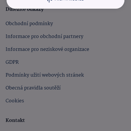
Důležité odkazy
Obchodní podmínky
Informace pro obchodní partnery
Informace pro neziskové organizace
GDPR
Podmínky užití webových stránek
Obecná pravidla soutěží
Cookies
Kontakt