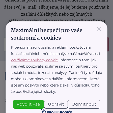
ohledu na počet svíček na vašem dortu. Pokud nám
dáte svůj e-mail, slibujeme, že jej budeme používat k
zasílání důležitých nebo zajímavých
sdělení.
Prosíme, zkontrolujte si svoji emailovou
×
schránku, kam jsme poslali potvrzovací e-mail.
Maximální bezpečí pro vaše
soukromí a cookies
Odeslat
K personalizaci obsahu a reklam, poskytování
funkcí sociálních médií a analýze naší návštěvnosti
využíváme soubory cookie
. Informace o tom, jak
náš web používáte, sdílíme se svými partnery pro
sociální média, inzerci a analýzy. Partneři tyto údaje
mohou zkombinovat s dalšími informacemi, které
jste jim poskytli nebo které získali v důsledku toho,
že používáte jejich služby.
Sledujte nás:
Povolit vše
Upravit
Odmítnout