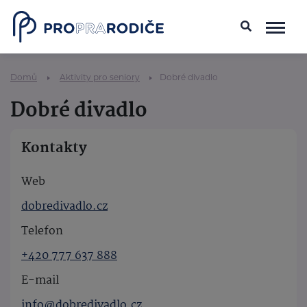
Domů
Aktivity pro seniory
Dobré divadlo
Dobré divadlo
Kontakty
Web
dobredivadlo.cz
Telefon
+420 777 637 888
E-mail
info@dobredivadlo.cz