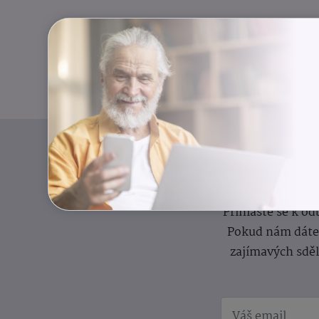
I
Přihlaste se k o
Pokud nám dáte s
zajímavých sdě