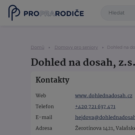
Domů
Domovy pro seniory
Dohled na dos
Dohled na dosah, z.s
Kontakty
Web
www.dohlednadosah.cz
Telefon
+420 721 637 471
E-mail
hejdova@dohlednadosah
Adresa
Žerotínova 1421, Valašské