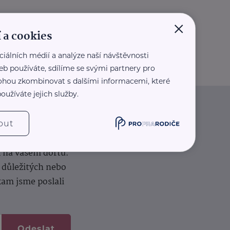
×
 a cookies
ciálních médií a analýze naší návštěvnosti
eb používáte, sdílíme se svými partnery pro
 mohou zkombinovat s dalšími informacemi, které
oužíváte jejich služby.
iče
out
k na vašem dortu.
í důležitých nebo
kam jsme poslali
Odeslat