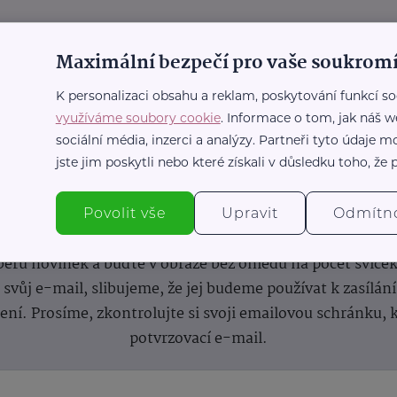
Maximální bezpečí pro vaše soukromí
K personalizaci obsahu a reklam, poskytování funkcí so
využíváme soubory cookie
. Informace o tom, jak náš w
sociální média, inzerci a analýzy. Partneři tyto údaje
jste jim poskytli nebo které získali v důsledku toho, že p
nformace
(nejen)
pro prarod
Povolit vše
Upravit
Odmítn
dběru novinek a buďte v obraze bez ohledu na počet svíče
vůj e-mail, slibujeme, že jej budeme používat k zasílán
lení.
Prosíme, zkontrolujte si svoji emailovou schránku, 
potvrzovací e-mail.