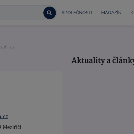
SPOLEČNOSTI
MAGAZÍN
K
ah, z.s.
.
Aktuality a článk
.cz
 Meziříčí