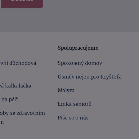
Spolupracujeme
ivní důchodová
Spokojený domov
Úsměv nejen pro Kryštofa
á kalkulačka
Malyra
 na péči
Linka seniorů
oby se zdravotním
Píše se o nás
ím