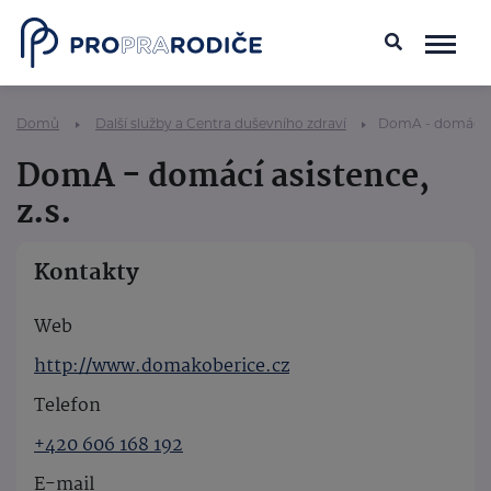
Domů
Další služby a Centra duševního zdraví
DomA - domácí as
DomA - domácí asistence,
z.s.
Kontakty
Web
http://www.domakoberice.cz
Telefon
+420 606 168 192
E-mail