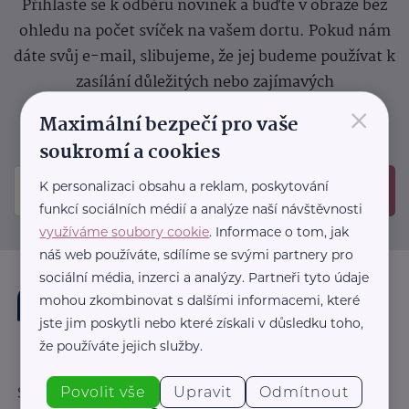
Přihlaste se k odběru novinek a buďte v obraze bez
ohledu na počet svíček na vašem dortu. Pokud nám
dáte svůj e-mail, slibujeme, že jej budeme používat k
zasílání důležitých nebo zajímavých
×
sdělení.
Prosíme, zkontrolujte si svoji emailovou
Maximální bezpečí pro vaše
schránku, kam jsme poslali potvrzovací e-mail.
soukromí a cookies
K personalizaci obsahu a reklam, poskytování
Odeslat
funkcí sociálních médií a analýze naší návštěvnosti
využíváme soubory cookie
. Informace o tom, jak
náš web používáte, sdílíme se svými partnery pro
sociální média, inzerci a analýzy. Partneři tyto údaje
mohou zkombinovat s dalšími informacemi, které
jste jim poskytli nebo které získali v důsledku toho,
že používáte jejich služby.
Povolit vše
Upravit
Odmítnout
Sledujte nás: