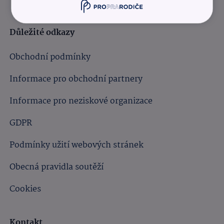
Důležité odkazy
Obchodní podmínky
Informace pro obchodní partnery
Informace pro neziskové organizace
GDPR
Podmínky užití webových stránek
Obecná pravidla soutěží
Cookies
Kontakt