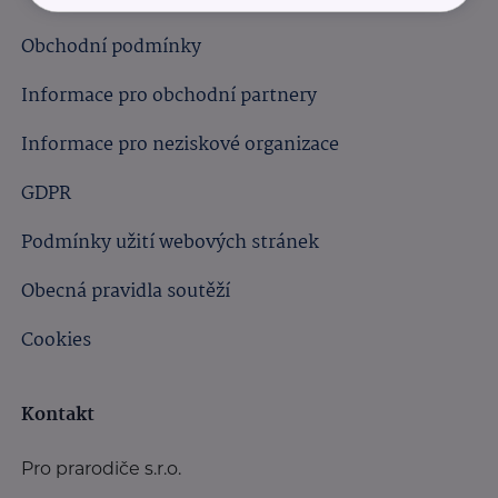
Obchodní podmínky
Informace pro obchodní partnery
Informace pro neziskové organizace
GDPR
Podmínky užití webových stránek
Obecná pravidla soutěží
Cookies
Kontakt
Pro prarodiče s.r.o.