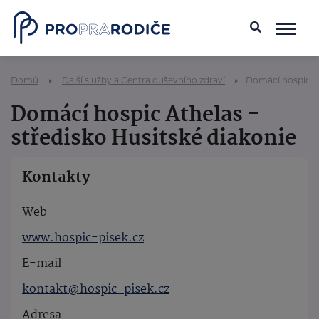
Domů
Další služby a Centra duševního zdraví
Domácí hospic At
Domácí hospic Athelas -
středisko Husitské diakonie
Kontakty
Web
www.hospic-pisek.cz
E-mail
kontakt@hospic-pisek.cz
Adresa