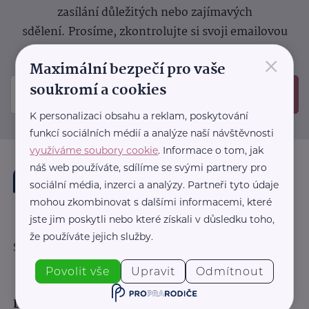
zasílání důležitých nebo zajímavých
sdělení.
Prosíme, zkontrolujte si svoji emailovou
schránku, kam jsme poslali potvrzovací e-mail.
×
Maximální bezpečí pro vaše
soukromí a cookies
Odeslat
K personalizaci obsahu a reklam, poskytování
funkcí sociálních médií a analýze naší návštěvnosti
využíváme soubory cookie
. Informace o tom, jak
náš web používáte, sdílíme se svými partnery pro
sociální média, inzerci a analýzy. Partneři tyto údaje
mohou zkombinovat s dalšími informacemi, které
jste jim poskytli nebo které získali v důsledku toho,
že používáte jejich služby.
Sledujte nás:
Povolit vše
Upravit
Odmítnout
Důležité odkazy