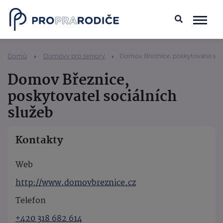
Domů
Domovy pro seniory
Domov Březnice, poskytovatel soci
Domov Březnice,
poskytovatel sociálních
služeb
Kontakty
Web
http://www.domovbreznice.cz
Telefon
+420 318 682 614