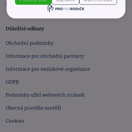
Sledujte nás:
Důležité odkazy
Obchodní podmínky
Informace pro obchodní partnery
Informace pro neziskové organizace
GDPR
Podmínky užití webových stránek
Obecná pravidla soutěží
Cookies