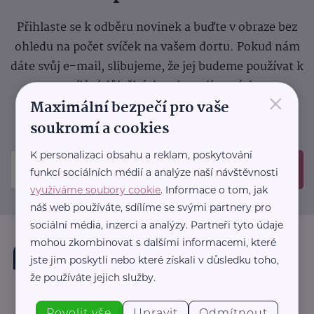
Přihlaste se k odběru novinek a buďte v obraze bez
ohledu na počet svíček na vašem dortu. Pokud nám
dáte svůj e-mail, slibujeme, že jej budeme používat k
zasílání důležitých nebo zajímavých
×
Maximální bezpečí pro vaše
sdělení.
Prosíme, zkontrolujte si svoji emailovou
schránku, kam jsme poslali potvrzovací e-mail.
soukromí a cookies
K personalizaci obsahu a reklam, poskytování
Odeslat
funkcí sociálních médií a analýze naší návštěvnosti
využíváme soubory cookie
. Informace o tom, jak
náš web používáte, sdílíme se svými partnery pro
sociální média, inzerci a analýzy. Partneři tyto údaje
mohou zkombinovat s dalšími informacemi, které
jste jim poskytli nebo které získali v důsledku toho,
že používáte jejich služby.
Povolit vše
Upravit
Odmítnout