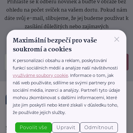
Přihlaste se k odběru novinek a buďte v obraze bez
ohledu na počet svíček na vašem dortu. Pokud nám
dáte svůj e-mail, slibujeme, že jej budeme používat k
zasílání důležitých nebo zajímavých
×
sdělení.
Prosíme, zkontrolujte si svoji emailovou
Maximální bezpečí pro vaše
schránku, kam jsme poslali potvrzovací e-mail.
soukromí a cookies
K personalizaci obsahu a reklam, poskytování
Odeslat
funkcí sociálních médií a analýze naší návštěvnosti
využíváme soubory cookie
. Informace o tom, jak
náš web používáte, sdílíme se svými partnery pro
sociální média, inzerci a analýzy. Partneři tyto údaje
mohou zkombinovat s dalšími informacemi, které
jste jim poskytli nebo které získali v důsledku toho,
že používáte jejich služby.
Povolit vše
Upravit
Odmítnout
Sledujte nás: