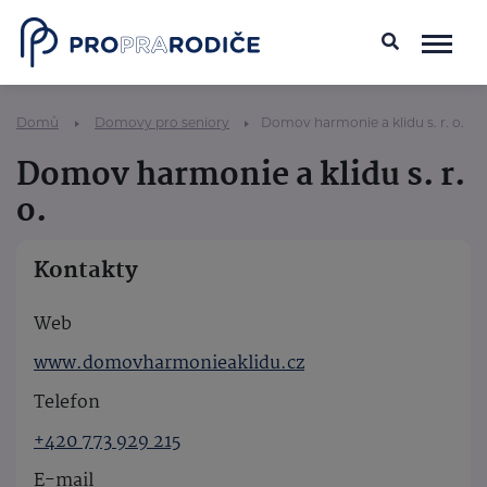
Domů
Domovy pro seniory
Domov harmonie a klidu s. r. o.
Domov harmonie a klidu s. r.
o.
Kontakty
Web
www.domovharmonieaklidu.cz
Telefon
+420 773 929 215
E-mail