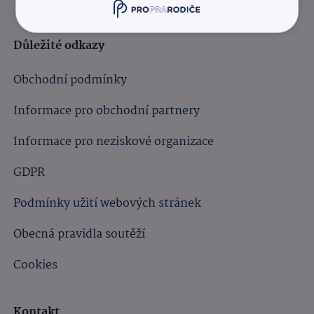
Důležité odkazy
Obchodní podmínky
Informace pro obchodní partnery
Informace pro neziskové organizace
GDPR
Podmínky užití webových stránek
Obecná pravidla soutěží
Cookies
Kontakt