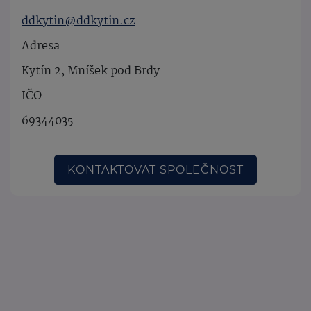
ddkytin@ddkytin.cz
Adresa
Kytín 2, Mníšek pod Brdy
IČO
69344035
KONTAKTOVAT SPOLEČNOST