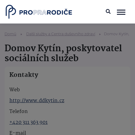
Domů
Další služby a Centra duševního zdraví
Domov Kytín, pos
Domov Kytín, poskytovatel
sociálních služeb
Kontakty
Web
http://www.ddkytin.cz
Telefon
+420 311 363 901
E-mail