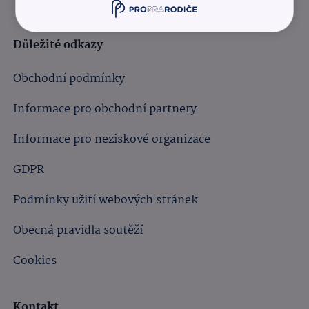
Důležité odkazy
Obchodní podmínky
Informace pro obchodní partnery
Informace pro neziskové organizace
GDPR
Podmínky užití webových stránek
Obecná pravidla soutěží
Cookies
Kontakt