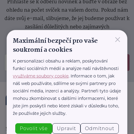
Přihlaste se k odběru novinek a buďte v obraze bez
ohledu na počet svíček na vašem dortu. Pokud nám
dáte svůj e-mail, slibujeme, že jej budeme používat k
zasílání důležitých nebo zajímavých
×
sdělení.
Prosíme, zkontrolujte si svoji emailovou
Maximální bezpečí pro vaše
schránku, kam jsme poslali potvrzovací e-mail.
soukromí a cookies
K personalizaci obsahu a reklam, poskytování
Odeslat
funkcí sociálních médií a analýze naší návštěvnosti
využíváme soubory cookie
. Informace o tom, jak
náš web používáte, sdílíme se svými partnery pro
sociální média, inzerci a analýzy. Partneři tyto údaje
mohou zkombinovat s dalšími informacemi, které
jste jim poskytli nebo které získali v důsledku toho,
že používáte jejich služby.
Povolit vše
Upravit
Odmítnout
Sledujte nás: