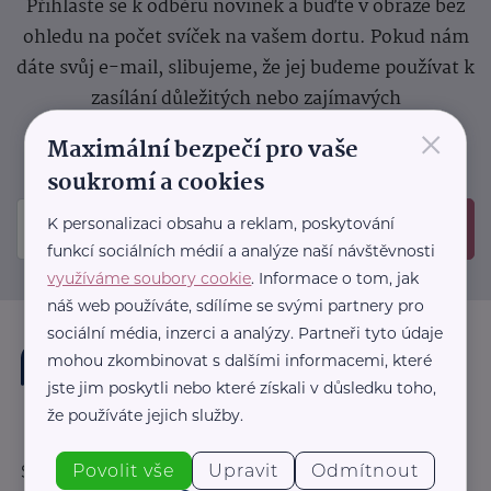
Přihlaste se k odběru novinek a buďte v obraze bez
ohledu na počet svíček na vašem dortu. Pokud nám
dáte svůj e-mail, slibujeme, že jej budeme používat k
zasílání důležitých nebo zajímavých
×
sdělení.
Prosíme, zkontrolujte si svoji emailovou
Maximální bezpečí pro vaše
schránku, kam jsme poslali potvrzovací e-mail.
soukromí a cookies
K personalizaci obsahu a reklam, poskytování
Odeslat
funkcí sociálních médií a analýze naší návštěvnosti
využíváme soubory cookie
. Informace o tom, jak
náš web používáte, sdílíme se svými partnery pro
sociální média, inzerci a analýzy. Partneři tyto údaje
mohou zkombinovat s dalšími informacemi, které
jste jim poskytli nebo které získali v důsledku toho,
že používáte jejich služby.
Povolit vše
Upravit
Odmítnout
Sledujte nás: