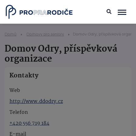
Domů
Domovy pro seniory
Domov Odry, příspěvková organiz
Domov Odry, příspěvková
organizace
Kontakty
Web
http://www.ddodry.cz
Telefon
+420 556 719 184
E-mail