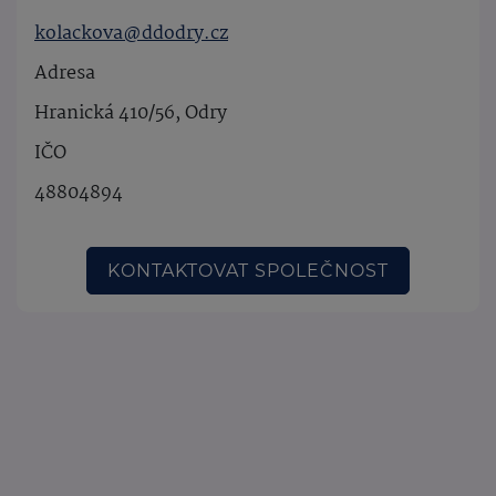
kolackova@ddodry.cz
Adresa
Hranická 410/56, Odry
IČO
48804894
KONTAKTOVAT SPOLEČNOST