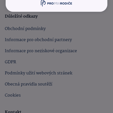
Důležité odkazy
Obchodní podmínky
Informace pro obchodní partnery
Informace pro neziskové organizace
GDPR
Podmínky užití webových stránek
Obecná pravidla soutěží
Cookies
Kontakt