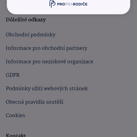
Důležité odkazy
Obchodní podmínky
Informace pro obchodní partnery
Informace pro neziskové organizace
GDPR
Podmínky užití webových stránek
Obecná pravidla soutěží
Cookies
Kontakt