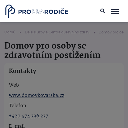
Domů
Další služby a Centra duševního zdraví
Domov pro osoby
Domov pro osoby se
zdravotním postižením
Kontakty
Web
www.domovkovarska.cz
Telefon
+420 474 396 237
E-mail