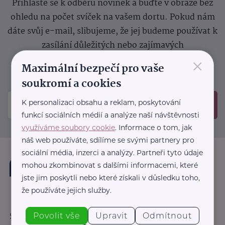
Přihlaste se k odběru novinek a buďte v obraze bez
ohledu na počet svíček na vašem dortu. Pokud nám
dáte svůj e-mail, slibujeme, že jej budeme používat k
zasílání důležitých nebo zajímavých
×
sdělení.
Prosíme, zkontrolujte si svoji emailovou
Maximální bezpečí pro vaše
schránku, kam jsme poslali potvrzovací e-mail.
soukromí a cookies
K personalizaci obsahu a reklam, poskytování
Odeslat
funkcí sociálních médií a analýze naší návštěvnosti
využíváme soubory cookie
. Informace o tom, jak
náš web používáte, sdílíme se svými partnery pro
sociální média, inzerci a analýzy. Partneři tyto údaje
mohou zkombinovat s dalšími informacemi, které
jste jim poskytli nebo které získali v důsledku toho,
že používáte jejich služby.
Povolit vše
Upravit
Odmítnout
Sledujte nás: