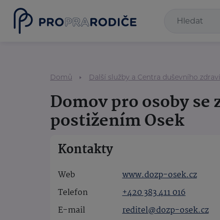
Domů
Další služby a Centra duševního zdrav
Domov pro osoby se 
postižením Osek
Kontakty
Web
www.dozp-osek.cz
Telefon
+420 383 411 016
E-mail
reditel@dozp-osek.cz