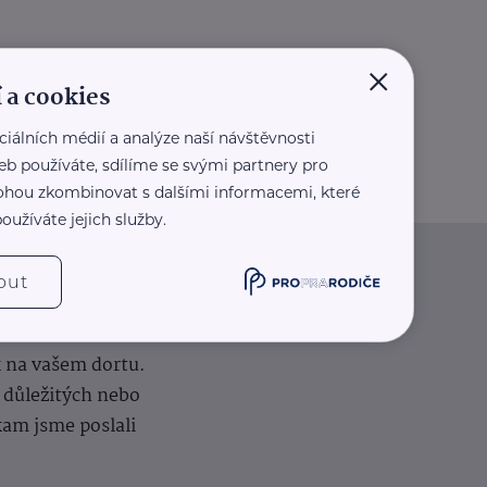
×
 a cookies
ciálních médií a analýze naší návštěvnosti
eb používáte, sdílíme se svými partnery pro
 mohou zkombinovat s dalšími informacemi, které
oužíváte jejich služby.
out
iče
k na vašem dortu.
í důležitých nebo
kam jsme poslali