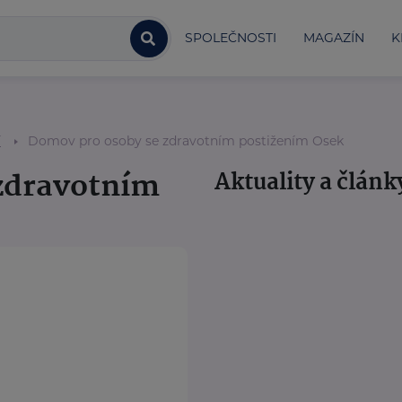
SPOLEČNOSTI
MAGAZÍN
K
í
Domov pro osoby se zdravotním postižením Osek
zdravotním
Aktuality a článk