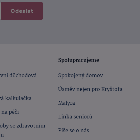
Odeslat
Spolupracujeme
ivní důchodová
Spokojený domov
Úsměv nejen pro Kryštofa
á kalkulačka
Malyra
 na péči
Linka seniorů
oby se zdravotním
Píše se o nás
ím