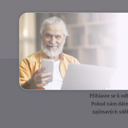
I
Přihlaste se k o
Pokud nám dáte s
zajímavých sdě