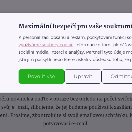
Maximální bezpečí pro vaše soukromí
K personalizaci obsahu a reklam, poskytování funkcí so
využíváme soubory cookie
. Informace o tom, jak náš w
sociální média, inzerci a analýzy. Partneři tyto údaje
jste jim poskytli nebo které získali v důsledku toho, že p
Povolit vše
Upravit
Odmítn
nformace
(nejen)
pro prarod
dběru novinek a buďte v obraze bez ohledu na počet svíče
vůj e-mail, slibujeme, že jej budeme používat k zasílán
lení.
Prosíme, zkontrolujte si svoji emailovou schránku, 
potvrzovací e-mail.