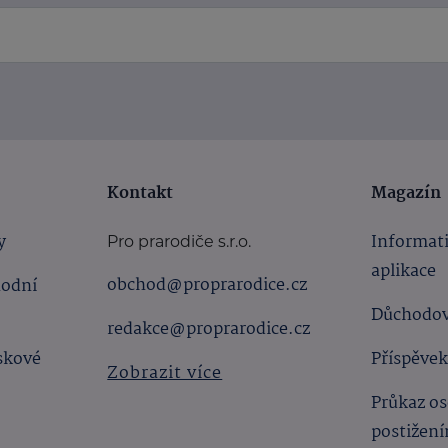
Kontakt
Magazín
y
Informat
Pro prarodiče s.r.o.
aplikace
obchod@proprarodice.cz
hodní
Důchodov
redakce@proprarodice.cz
skové
Příspěvek
Zobrazit více
Průkaz os
postižen