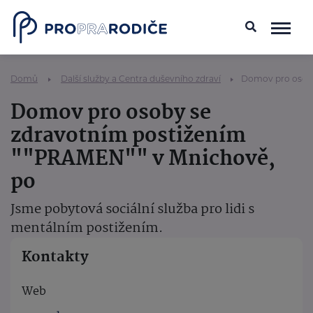
Domů
Další služby a Centra duševního zdraví
Domov pro osoby
Domov pro osoby se
zdravotním postižením
""PRAMEN"" v Mnichově,
po
Jsme pobytová sociální služba pro lidi s
mentálním postižením.
Kontakty
Web