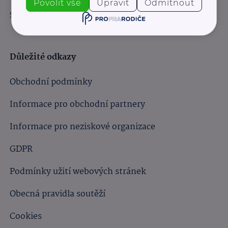
Povolit vše
Upravit
Odmítnout
Sledujte nás:
Důležité odkazy
Obchodní podmínky
Informace pro obchodní partnery
Informace pro neziskové organizace
GDPR
Podmínky užití webových stránek
Obecná pravidla soutěží
Cookies