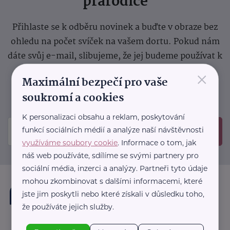
prarodiče
Přihlaste se k odběru novinek a buďte v obraze bez
ohledu na počet svíček na vašem dortu. Pokud nám
dáte svůj e-mail, slibujeme, že jej budeme používat k
zasílání důležitých nebo zajímavých
×
Maximální bezpečí pro vaše
sdělení.
Prosíme, zkontrolujte si svoji emailovou
soukromí a cookies
schránku, kam jsme poslali potvrzovací e-mail.
K personalizaci obsahu a reklam, poskytování
funkcí sociálních médií a analýze naší návštěvnosti
Odeslat
využíváme soubory cookie
. Informace o tom, jak
náš web používáte, sdílíme se svými partnery pro
sociální média, inzerci a analýzy. Partneři tyto údaje
mohou zkombinovat s dalšími informacemi, které
jste jim poskytli nebo které získali v důsledku toho,
že používáte jejich služby.