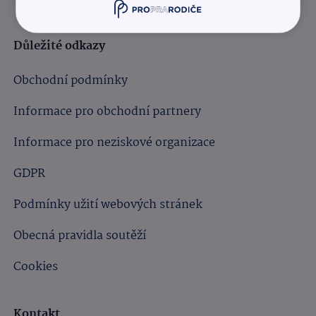
Důležité odkazy
Obchodní podmínky
Informace pro obchodní partnery
Informace pro neziskové organizace
GDPR
Podmínky užití webových stránek
Obecná pravidla soutěží
Cookies
Kontakt