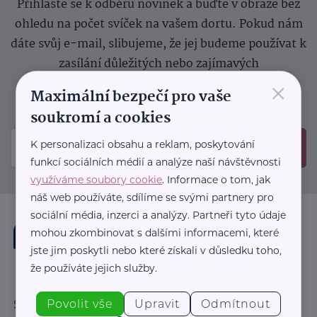
Přihlaste se k odběru novinek a buďte v obraze bez
ohledu na počet svíček na vašem dortu. Pokud nám
dáte svůj e-mail, slibujeme, že jej budeme používat k
zasílání důležitých nebo zajímavých
×
sdělení.
Prosíme, zkontrolujte si svoji emailovou
Maximální bezpečí pro vaše
schránku, kam jsme poslali potvrzovací e-mail.
soukromí a cookies
K personalizaci obsahu a reklam, poskytování
Odeslat
funkcí sociálních médií a analýze naší návštěvnosti
využíváme soubory cookie
. Informace o tom, jak
náš web používáte, sdílíme se svými partnery pro
sociální média, inzerci a analýzy. Partneři tyto údaje
mohou zkombinovat s dalšími informacemi, které
jste jim poskytli nebo které získali v důsledku toho,
že používáte jejich služby.
Povolit vše
Upravit
Odmítnout
Sledujte nás: