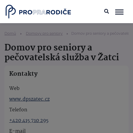
Domů
Domovy pro seniory
Domov pro seniory a pečovatelská 
Domov pro seniory a
pečovatelská služba v Žatci
Kontakty
Web
www.dpszatec.cz
Telefon
+420 415 710 295
E-mail