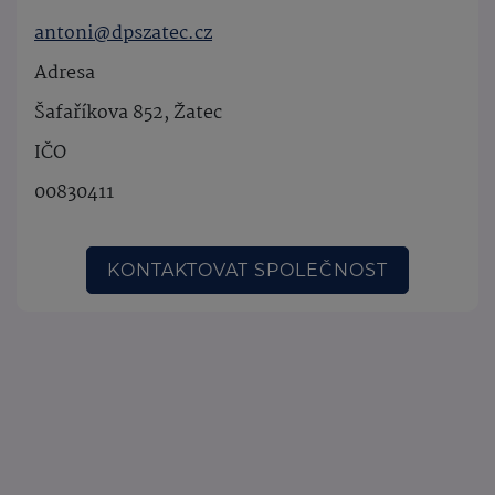
antoni@dpszatec.cz
Adresa
Šafaříkova 852, Žatec
IČO
00830411
KONTAKTOVAT SPOLEČNOST