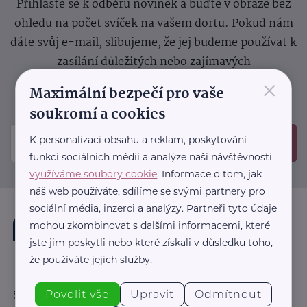
Přihlaste se k odběru novinek a buďte v obraze bez
ohledu na počet svíček na vašem dortu. Pokud nám
dáte svůj e-mail, slibujeme, že jej budeme používat k
zasílání důležitých nebo zajímavých
×
sdělení.
Prosíme, zkontrolujte si svoji emailovou
Maximální bezpečí pro vaše
schránku, kam jsme poslali potvrzovací e-mail.
soukromí a cookies
K personalizaci obsahu a reklam, poskytování
Odeslat
funkcí sociálních médií a analýze naší návštěvnosti
využíváme soubory cookie
. Informace o tom, jak
náš web používáte, sdílíme se svými partnery pro
sociální média, inzerci a analýzy. Partneři tyto údaje
mohou zkombinovat s dalšími informacemi, které
jste jim poskytli nebo které získali v důsledku toho,
že používáte jejich služby.
Povolit vše
Upravit
Odmítnout
Sledujte nás: