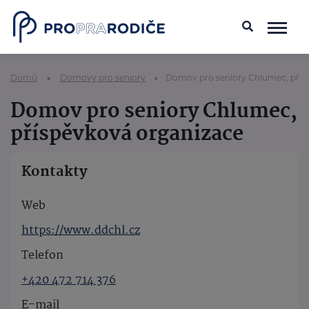
Domů
Domovy pro seniory
Domov pro seniory Chlumec, přís
Domov pro seniory Chlumec,
příspěvková organizace
Kontakty
Web
https://www.ddchl.cz
Telefon
+420 472 714 376
E-mail