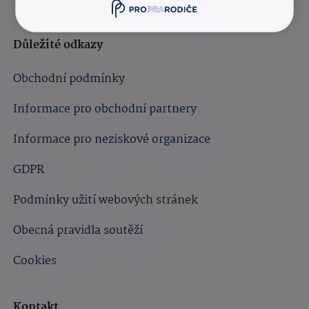
Důležité odkazy
Obchodní podmínky
Informace pro obchodní partnery
Informace pro neziskové organizace
GDPR
Podmínky užití webových stránek
Obecná pravidla soutěží
Cookies
Kontakt