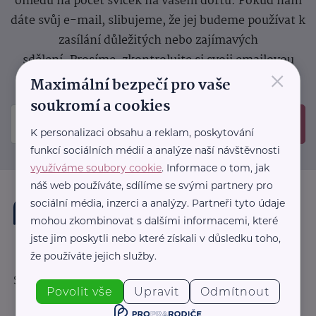
ohledu na počet svíček na vašem dortu. Pokud nám
dáte svůj e-mail, slibujeme, že jej budeme používat k
zasílání důležitých nebo zajímavých
sdělení.
Prosíme, zkontrolujte si svoji emailovou
×
schránku, kam jsme poslali potvrzovací e-mail.
Maximální bezpečí pro vaše
soukromí a cookies
Odeslat
K personalizaci obsahu a reklam, poskytování
funkcí sociálních médií a analýze naší návštěvnosti
využíváme soubory cookie
. Informace o tom, jak
náš web používáte, sdílíme se svými partnery pro
sociální média, inzerci a analýzy. Partneři tyto údaje
mohou zkombinovat s dalšími informacemi, které
jste jim poskytli nebo které získali v důsledku toho,
že používáte jejich služby.
Sledujte nás:
Povolit vše
Upravit
Odmítnout