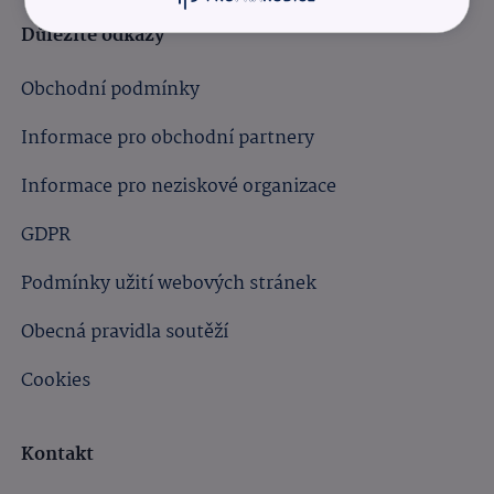
Důležité odkazy
Obchodní podmínky
Informace pro obchodní partnery
Informace pro neziskové organizace
GDPR
Podmínky užití webových stránek
Obecná pravidla soutěží
Cookies
Kontakt