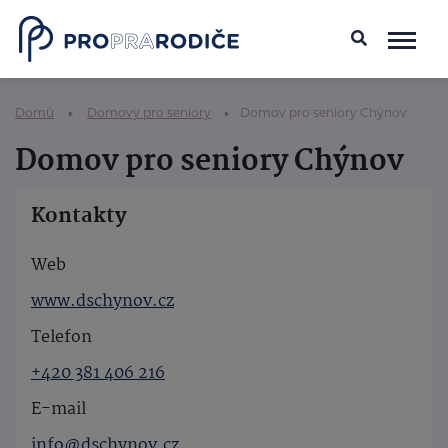
Domů
Domovy pro seniory
Domov pro seniory Chýnov
Domov pro seniory Chýnov
Kontakty
Web
www.dschynov.cz
Telefon
+420 381 406 216
E-mail
info@dschynov.cz