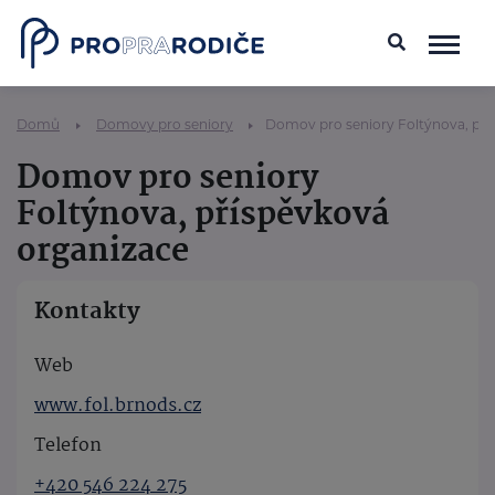
Domů
Domovy pro seniory
Domov pro seniory Foltýnova, pří
Domov pro seniory
Foltýnova, příspěvková
organizace
Kontakty
Web
www.fol.brnods.cz
Telefon
+420 546 224 275