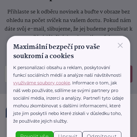
Přihlaste se k odběru novinek a buďte v obraze bez
ohledu na počet svíček na vašem dortu. Pokud nám
dáte svůj e-mail, slibujeme, že jej budeme používat k
zasílání důležitých nebo zajímavých
×
Maximální bezpečí pro vaše
sdělení.
Prosíme, zkontrolujte si svoji emailovou
schránku, kam jsme poslali potvrzovací e-mail.
soukromí a cookies
K personalizaci obsahu a reklam, poskytování
Odeslat
funkcí sociálních médií a analýze naší návštěvnosti
využíváme soubory cookie
. Informace o tom, jak
náš web používáte, sdílíme se svými partnery pro
sociální média, inzerci a analýzy. Partneři tyto údaje
mohou zkombinovat s dalšími informacemi, které
jste jim poskytli nebo které získali v důsledku toho,
že používáte jejich služby.
Povolit vše
Upravit
Odmítnout