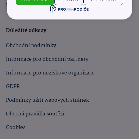
Sledujte nás:
Důležité odkazy
Obchodní podmínky
Informace pro obchodní partnery
Informace pro neziskové organizace
GDPR
Podmínky užití webových stránek
Obecná pravidla soutěží
Cookies