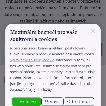
Přihlaste se k odběru novinek a buďte v obraze bez
ohledu na počet svíček na vašem dortu. Pokud nám
dáte svůj e-mail, slibujeme, že jej budeme používat k
zasílání důležitých nebo zajímavých
×
sdělení.
Prosíme, zkontrolujte si svoji emailovou
Maximální bezpečí pro vaše
schránku, kam jsme poslali potvrzovací e-mail.
soukromí a cookies
K personalizaci obsahu a reklam, poskytování
Odeslat
funkcí sociálních médií a analýze naší návštěvnosti
využíváme soubory cookie
. Informace o tom, jak
náš web používáte, sdílíme se svými partnery pro
sociální média, inzerci a analýzy. Partneři tyto údaje
mohou zkombinovat s dalšími informacemi, které
jste jim poskytli nebo které získali v důsledku toho,
že používáte jejich služby.
Povolit vše
Upravit
Odmítnout
Sledujte nás: