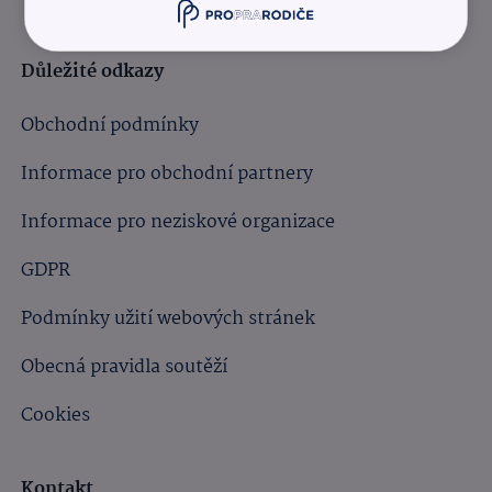
Důležité odkazy
Obchodní podmínky
Informace pro obchodní partnery
Informace pro neziskové organizace
GDPR
Podmínky užití webových stránek
Obecná pravidla soutěží
Cookies
Kontakt