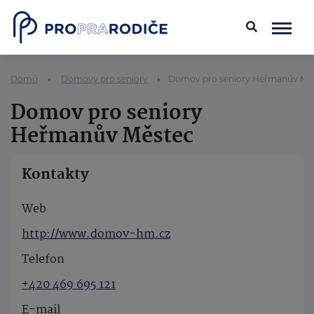
Domů
Domovy pro seniory
Domov pro seniory Heřmanův Mě
Domov pro seniory
Heřmanův Městec
Kontakty
Web
http://www.domov-hm.cz
Telefon
+420 469 695 121
E-mail