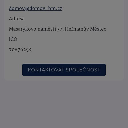
domov@domov-hm.cz
Adresa
Masarykovo náměstí 37, Heřmanův Městec
IČO
70876258
KONTAKTOVAT SPOLEČNOST