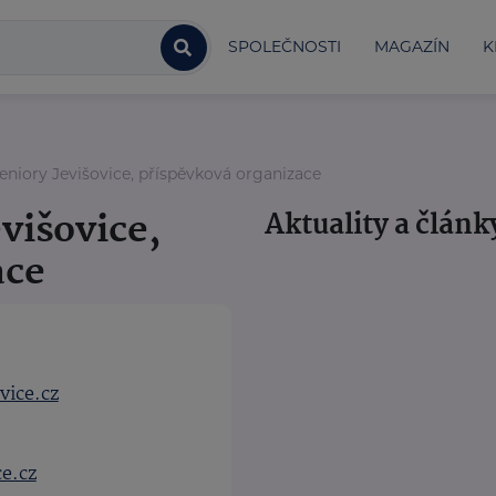
SPOLEČNOSTI
MAGAZÍN
K
niory Jevišovice, příspěvková organizace
višovice,
Aktuality a článk
ace
vice.cz
e.cz