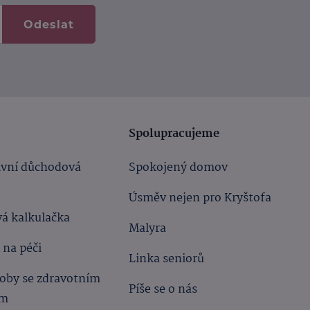
Odeslat
Spolupracujeme
ivní důchodová
Spokojený domov
Úsměv nejen pro Kryštofa
á kalkulačka
Malyra
 na péči
Linka seniorů
oby se zdravotním
Píše se o nás
ím