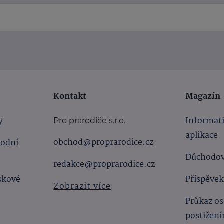
Kontakt
Magazín
y
Informat
Pro prarodiče s.r.o.
aplikace
obchod@proprarodice.cz
hodní
Důchodov
redakce@proprarodice.cz
skové
Příspěvek
Zobrazit více
Průkaz os
postižen