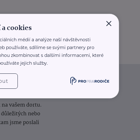
×
 a cookies
ciálních médií a analýze naší návštěvnosti
eb používáte, sdílíme se svými partnery pro
 mohou zkombinovat s dalšími informacemi, které
oužíváte jejich služby.
out
iče
k na vašem dortu.
í důležitých nebo
kam jsme poslali