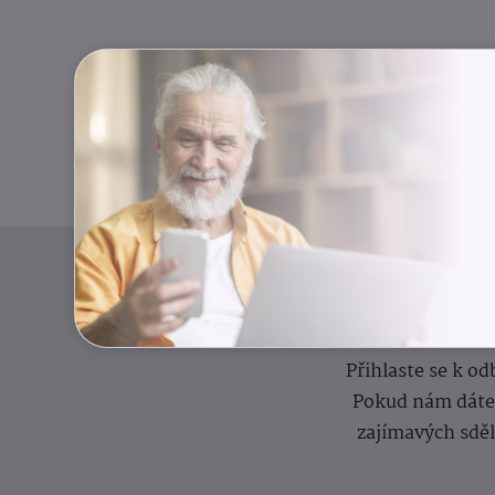
I
Přihlaste se k o
Pokud nám dáte s
zajímavých sdě