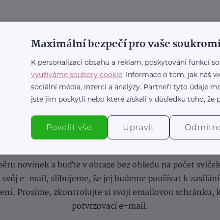
Maximální bezpečí pro vaše soukromí
K personalizaci obsahu a reklam, poskytování funkcí so
využíváme soubory cookie
. Informace o tom, jak náš w
sociální média, inzerci a analýzy. Partneři tyto údaje
jste jim poskytli nebo které získali v důsledku toho, že p
Povolit vše
Upravit
Odmítn
nformace
(nejen)
pro prarod
dběru novinek a buďte v obraze bez ohledu na počet svíče
vůj e-mail, slibujeme, že jej budeme používat k zasílán
lení.
Prosíme, zkontrolujte si svoji emailovou schránku, 
potvrzovací e-mail.