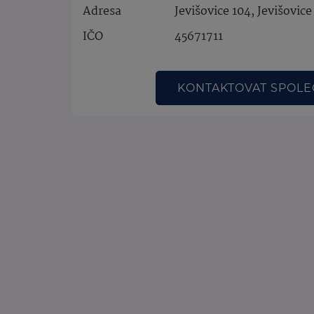
Adresa
Jevišovice 104, Jevišovice
IČO
45671711
KONTAKTOVAT SPOL