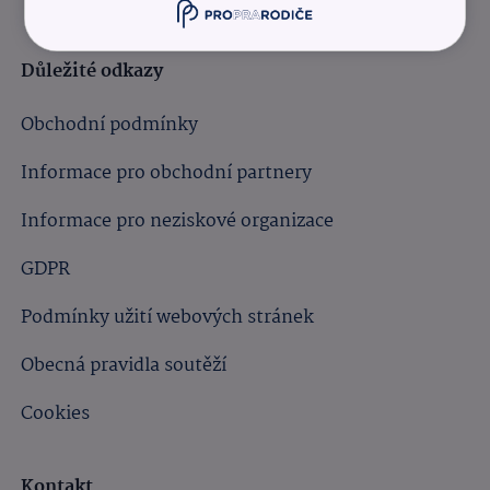
Důležité odkazy
Obchodní podmínky
Informace pro obchodní partnery
Informace pro neziskové organizace
GDPR
Podmínky užití webových stránek
Obecná pravidla soutěží
Cookies
Kontakt