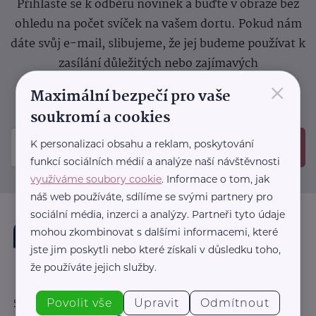
Přihlaste se k odběru novinek a buďte v obraze bez
ohledu na počet svíček na vašem dortu. Pokud nám
dáte svůj e-mail, slibujeme, že jej budeme používat k
zasílání důležitých nebo zajímavých
×
sdělení.
Prosíme, zkontrolujte si svoji emailovou
Maximální bezpečí pro vaše
schránku, kam jsme poslali potvrzovací e-mail.
soukromí a cookies
K personalizaci obsahu a reklam, poskytování
Odeslat
funkcí sociálních médií a analýze naší návštěvnosti
využíváme soubory cookie
. Informace o tom, jak
náš web používáte, sdílíme se svými partnery pro
sociální média, inzerci a analýzy. Partneři tyto údaje
mohou zkombinovat s dalšími informacemi, které
jste jim poskytli nebo které získali v důsledku toho,
že používáte jejich služby.
Povolit vše
Upravit
Odmítnout
Sledujte nás: