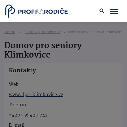
Domů
Domovy pro seniory
Domov pro seniory Klimkovice
Domov pro seniory
Klimkovice
Kontakty
Web
www.dps-klimkovice.cz
Telefon
+420 556 420 741
E-mail