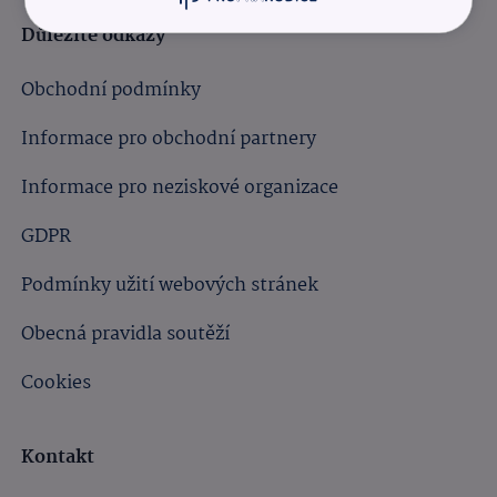
Důležité odkazy
Obchodní podmínky
Informace pro obchodní partnery
Informace pro neziskové organizace
GDPR
Podmínky užití webových stránek
Obecná pravidla soutěží
Cookies
Kontakt