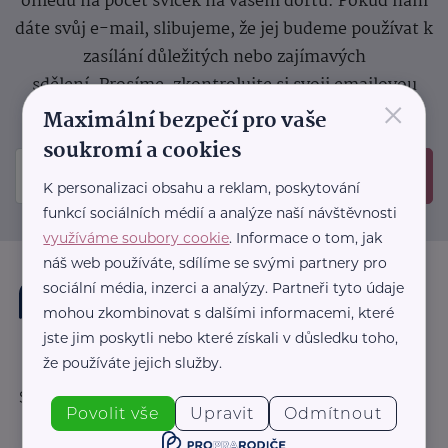
ohledu na počet svíček na vašem dortu. Pokud nám
dáte svůj e-mail, slibujeme, že jej budeme používat k
zasílání důležitých nebo zajímavých
sdělení.
Prosíme, zkontrolujte si svoji emailovou
×
schránku, kam jsme poslali potvrzovací e-mail.
Maximální bezpečí pro vaše
soukromí a cookies
Odeslat
K personalizaci obsahu a reklam, poskytování
funkcí sociálních médií a analýze naší návštěvnosti
využíváme soubory cookie
. Informace o tom, jak
náš web používáte, sdílíme se svými partnery pro
sociální média, inzerci a analýzy. Partneři tyto údaje
mohou zkombinovat s dalšími informacemi, které
jste jim poskytli nebo které získali v důsledku toho,
že používáte jejich služby.
Sledujte nás:
Povolit vše
Upravit
Odmítnout