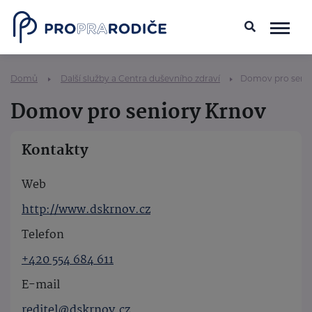
Domů
Další služby a Centra duševního zdraví
Domov pro senio
Domov pro seniory Krnov
Kontakty
Web
http://www.dskrnov.cz
Telefon
+420 554 684 611
E-mail
reditel@dskrnov.cz