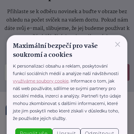
Přihlaste se k odběru novinek a buďte v obraze bez
ohledu na počet svíček na vašem dortu. Pokud nám
dáte svůj e-mail, slibujeme, že jej budeme používat k
zasílání důležitých nebo zajímavých
×
Maximální bezpečí pro vaše
sdělení.
Prosíme, zkontrolujte si svoji emailovou
schránku, kam jsme poslali potvrzovací e-mail.
soukromí a cookies
K personalizaci obsahu a reklam, poskytování
Odeslat
funkcí sociálních médií a analýze naší návštěvnosti
využíváme soubory cookie
. Informace o tom, jak
náš web používáte, sdílíme se svými partnery pro
sociální média, inzerci a analýzy. Partneři tyto údaje
mohou zkombinovat s dalšími informacemi, které
jste jim poskytli nebo které získali v důsledku toho,
že používáte jejich služby.
Povolit vše
Upravit
Odmítnout