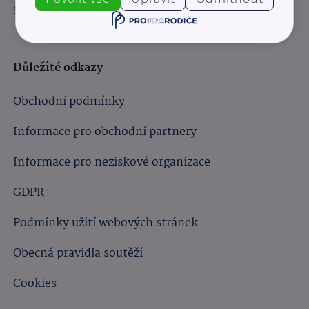
Sledujte nás:
Důležité odkazy
Obchodní podmínky
Informace pro obchodní partnery
Informace pro neziskové organizace
GDPR
Podmínky užití webových stránek
Obecná pravidla soutěží
Cookies