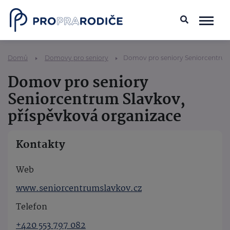
Domů
Domovy pro seniory
Domov pro seniory Seniorcentrum 
Domov pro seniory
Seniorcentrum Slavkov,
příspěvková organizace
Kontakty
Web
www.seniorcentrumslavkov.cz
Telefon
+420 553 797 082