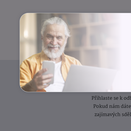
I
Přihlaste se k o
Pokud nám dáte s
zajímavých sdě