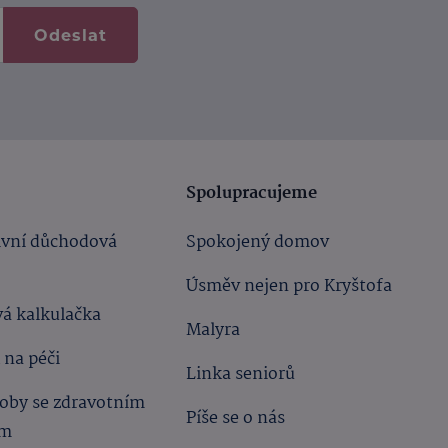
Odeslat
Spolupracujeme
ivní důchodová
Spokojený domov
Úsměv nejen pro Kryštofa
á kalkulačka
Malyra
 na péči
Linka seniorů
oby se zdravotním
Píše se o nás
ím