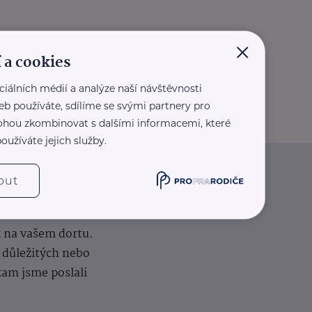
×
 a cookies
ciálních médií a analýze naší návštěvnosti
eb používáte, sdílíme se svými partnery pro
 mohou zkombinovat s dalšími informacemi, které
oužíváte jejich služby.
out
iče
k na vašem dortu.
í důležitých nebo
kam jsme poslali