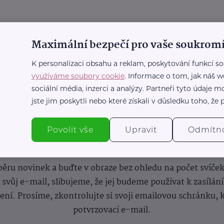
Maximální bezpečí pro vaše soukromí
K personalizaci obsahu a reklam, poskytování funkcí so
využíváme soubory cookie
. Informace o tom, jak náš w
sociální média, inzerci a analýzy. Partneři tyto údaje
jste jim poskytli nebo které získali v důsledku toho, že p
Povolit vše
Upravit
Odmítn
nformace
(nejen)
pro prarod
dběru novinek a buďte v obraze bez ohledu na počet svíče
vůj e-mail, slibujeme, že jej budeme používat k zasílán
lení.
Prosíme, zkontrolujte si svoji emailovou schránku, 
potvrzovací e-mail.