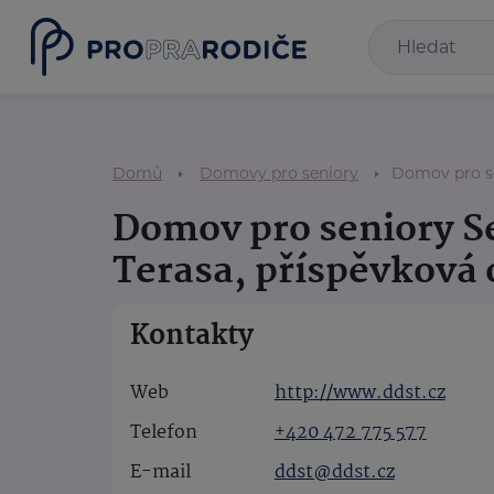
Domů
Domovy pro seniory
Domov pro se
Domov pro seniory S
Terasa, příspěvková 
Kontakty
Web
http://www.ddst.cz
Telefon
+420 472 775 577
E-mail
ddst@ddst.cz