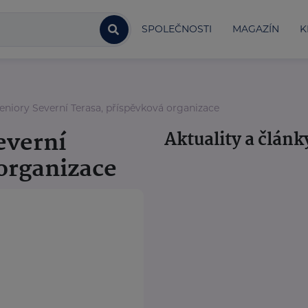
SPOLEČNOSTI
MAGAZÍN
K
niory Severní Terasa, příspěvková organizace
everní
Aktuality a článk
organizace