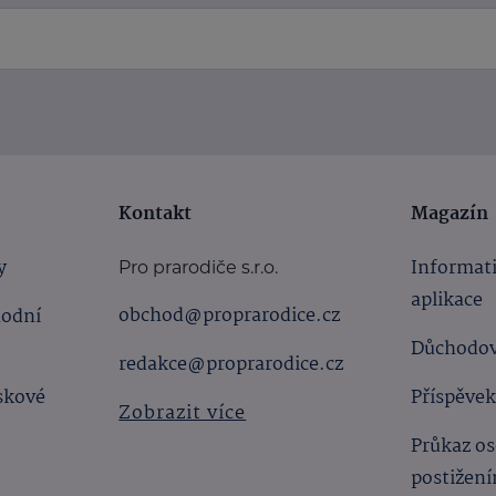
Kontakt
Magazín
y
Informat
Pro prarodiče s.r.o.
aplikace
obchod@proprarodice.cz
hodní
Důchodov
redakce@proprarodice.cz
skové
Příspěvek
Zobrazit více
Průkaz os
postižen