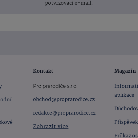
potvrzovací e-mail.
Kontakt
Magazín
y
Informat
Pro prarodiče s.r.o.
aplikace
obchod@proprarodice.cz
hodní
Důchodov
redakce@proprarodice.cz
skové
Příspěvek
Zobrazit více
Průkaz os