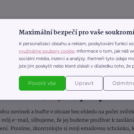
Maximální bezpečí pro vaše soukromí
K personalizaci obsahu a reklam, poskytování funkcí so
využíváme soubory cookie
. Informace o tom, jak náš w
sociální média, inzerci a analýzy. Partneři tyto údaje
jste jim poskytli nebo které získali v důsledku toho, že p
Povolit vše
Upravit
Odmítn
nformace
(nejen)
pro prarod
dběru novinek a buďte v obraze bez ohledu na počet svíče
vůj e-mail, slibujeme, že jej budeme používat k zasílán
lení.
Prosíme, zkontrolujte si svoji emailovou schránku, 