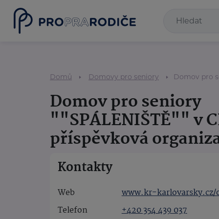
Domů
Domovy pro seniory
Domov pro se
Domov pro seniory
""SPÁLENIŠTĚ"" v C
příspěvková organiz
Kontakty
Web
www.kr-karlovarsky.cz/o
Telefon
+420 354 439 037