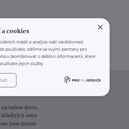
×
 a cookies
ciálních médií a analýze naší návštěvnosti
eb používáte, sdílíme se svými partnery pro
 mohou zkombinovat s dalšími informacemi, které
oužíváte jejich služby.
out
iče
k na vašem dortu.
í důležitých nebo
kam jsme poslali