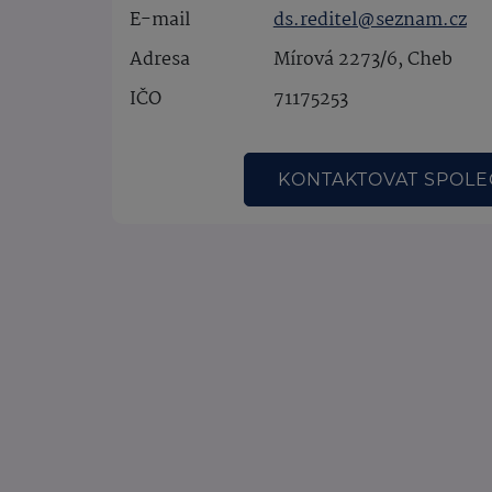
E-mail
ds.reditel@seznam.cz
Adresa
Mírová 2273/6, Cheb
IČO
71175253
KONTAKTOVAT SPOL