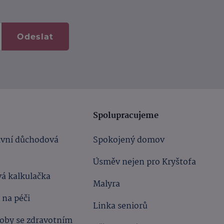
Odeslat
Spolupracujeme
ivní důchodová
Spokojený domov
Úsměv nejen pro Kryštofa
á kalkulačka
Malyra
 na péči
Linka seniorů
oby se zdravotním