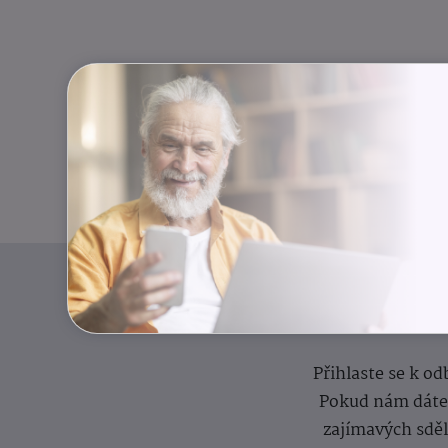
I
Přihlaste se k o
Pokud nám dáte s
zajímavých sdě