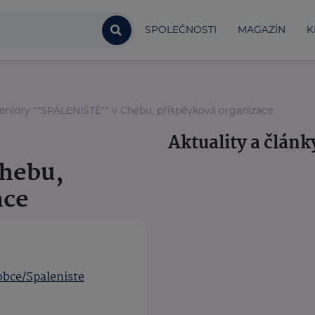
SPOLEČNOSTI
MAGAZÍN
K
niory ""SPÁLENIŠTĚ"" v Chebu, příspěvková organizace
Aktuality a článk
hebu,
ace
bce/Spaleniste