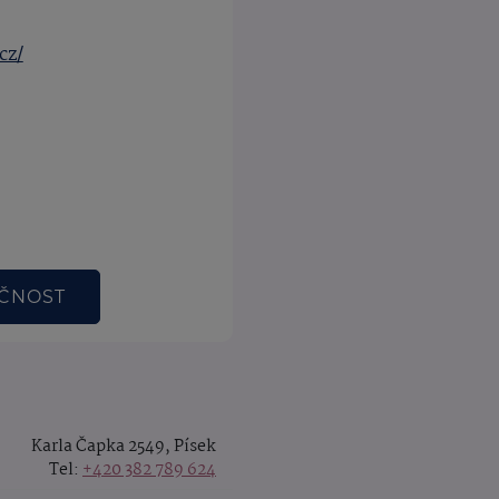
cz/
EČNOST
Karla Čapka 2549, Písek
Tel:
+420 382 789 624