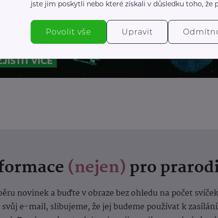
jste jim poskytli nebo které získali v důsledku toho, že p
Povolit vše
Upravit
Odmítn
nformace
(nejen)
pro prarod
dběru novinek a buďte v obraze bez ohledu na počet svíče
vůj e-mail, slibujeme, že jej budeme používat k zasílán