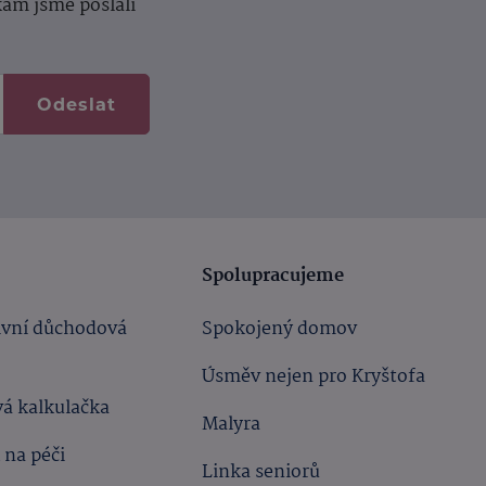
kam jsme poslali
Odeslat
Spolupracujeme
ivní důchodová
Spokojený domov
Úsměv nejen pro Kryštofa
á kalkulačka
Malyra
 na péči
Linka seniorů