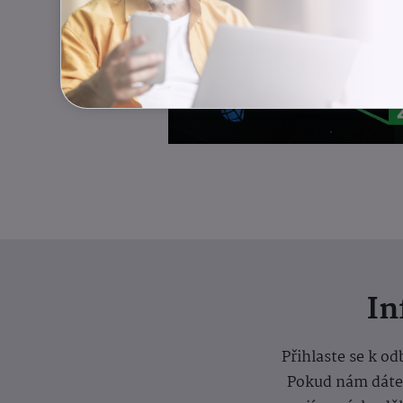
I
Přihlaste se k o
Pokud nám dáte s