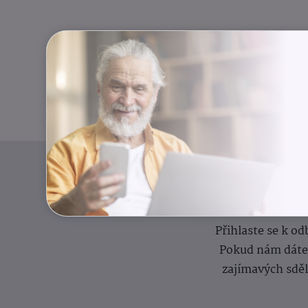
I
Přihlaste se k o
Pokud nám dáte s
zajímavých sdě