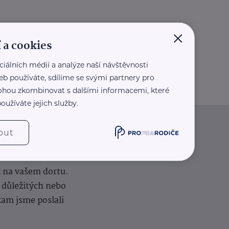
×
 a cookies
ciálních médií a analýze naší návštěvnosti
eb používáte, sdílíme se svými partnery pro
 mohou zkombinovat s dalšími informacemi, které
oužíváte jejich služby.
out
iče
k na vašem dortu.
í důležitých nebo
kam jsme poslali