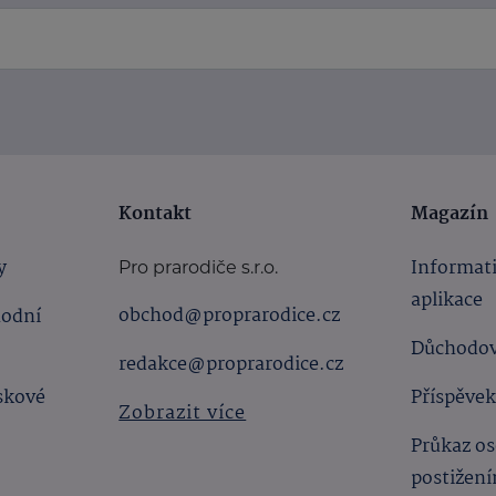
Kontakt
Magazín
y
Informat
Pro prarodiče s.r.o.
aplikace
obchod@proprarodice.cz
hodní
Důchodov
redakce@proprarodice.cz
skové
Příspěvek
Zobrazit více
Průkaz os
postižen