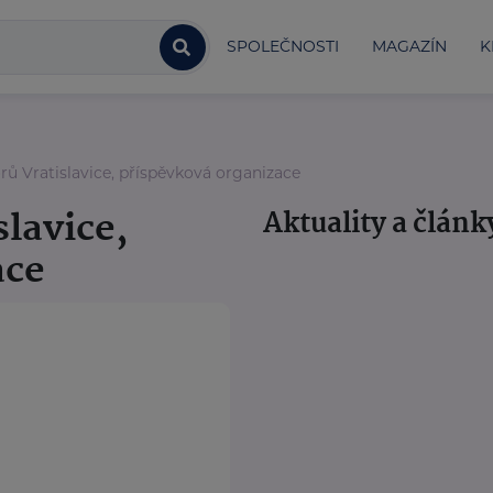
SPOLEČNOSTI
MAGAZÍN
K
ů Vratislavice, příspěvková organizace
lavice,
Aktuality a článk
ace