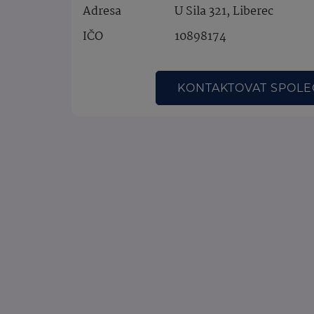
Adresa
U Sila 321, Liberec
IČO
10898174
KONTAKTOVAT SPOL