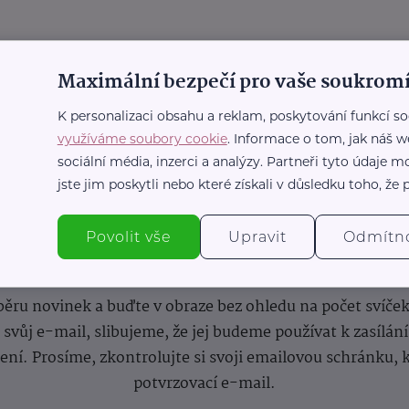
Maximální bezpečí pro vaše soukromí
K personalizaci obsahu a reklam, poskytování funkcí so
využíváme soubory cookie
. Informace o tom, jak náš w
sociální média, inzerci a analýzy. Partneři tyto údaje
jste jim poskytli nebo které získali v důsledku toho, že p
Povolit vše
Upravit
Odmítn
nformace
(nejen)
pro prarod
dběru novinek a buďte v obraze bez ohledu na počet svíče
vůj e-mail, slibujeme, že jej budeme používat k zasílán
lení.
Prosíme, zkontrolujte si svoji emailovou schránku, 
potvrzovací e-mail.