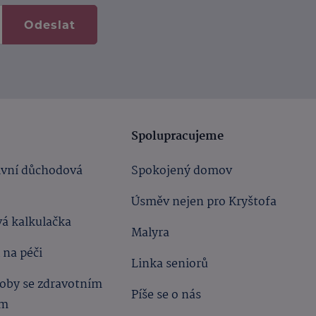
Odeslat
Spolupracujeme
ivní důchodová
Spokojený domov
Úsměv nejen pro Kryštofa
á kalkulačka
Malyra
 na péči
Linka seniorů
oby se zdravotním
Píše se o nás
ím