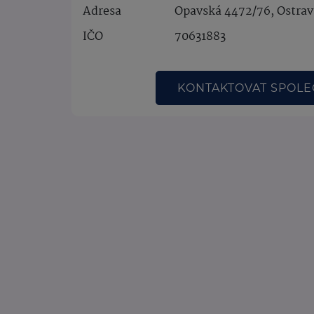
Adresa
Opavská 4472/76, Ostrav
IČO
70631883
KONTAKTOVAT SPOL