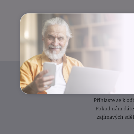
I
Přihlaste se k o
Pokud nám dáte s
zajímavých sdě