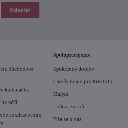
Odeslat
Spolupracujeme
ivní důchodová
Spokojený domov
Úsměv nejen pro Kryštofa
á kalkulačka
Malyra
 na péči
Linka seniorů
oby se zdravotním
Píše se o nás
ím