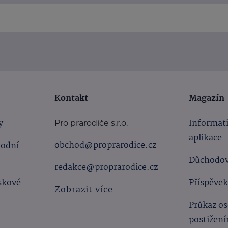
Kontakt
Magazín
y
Informat
Pro prarodiče s.r.o.
aplikace
obchod@proprarodice.cz
hodní
Důchodov
redakce@proprarodice.cz
skové
Příspěvek
Zobrazit více
Průkaz os
postižen