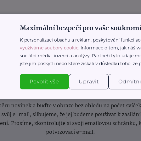
Maximální bezpečí pro vaše soukromí
K personalizaci obsahu a reklam, poskytování funkcí so
využíváme soubory cookie
. Informace o tom, jak náš w
sociální média, inzerci a analýzy. Partneři tyto údaje
jste jim poskytli nebo které získali v důsledku toho, že p
Povolit vše
Upravit
Odmítn
nformace
(nejen)
pro prarod
dběru novinek a buďte v obraze bez ohledu na počet svíče
vůj e-mail, slibujeme, že jej budeme používat k zasílán
lení.
Prosíme, zkontrolujte si svoji emailovou schránku, 
potvrzovací e-mail.