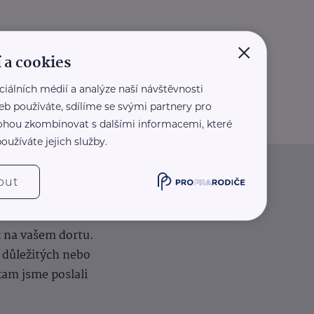
×
 a cookies
ciálních médií a analýze naší návštěvnosti
eb používáte, sdílíme se svými partnery pro
 mohou zkombinovat s dalšími informacemi, které
oužíváte jejich služby.
out
iče
k na vašem dortu.
í důležitých nebo
kam jsme poslali