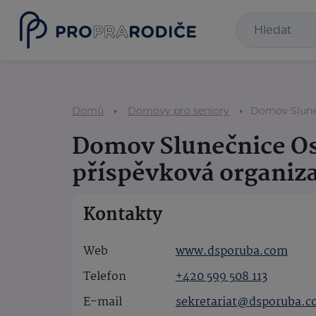
Domů
Domovy pro seniory
Domov Sluneč
Domov Slunečnice Os
příspěvková organiz
Kontakty
Web
www.dsporuba.com
Telefon
+420 599 508 113
E-mail
sekretariat@dsporuba.