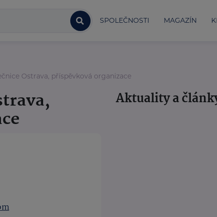
SPOLEČNOSTI
MAGAZÍN
K
nice Ostrava, příspěvková organizace
trava,
Aktuality a článk
ace
com